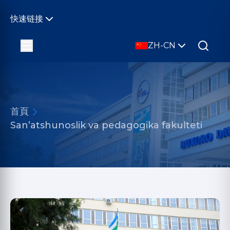
快速链接
ZH-CN
首頁
San’atshunoslik va pedagogika fakulteti