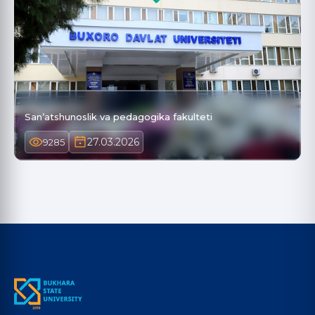
San’atshunoslik va pedagogika fakulteti
27.03.2026
9285