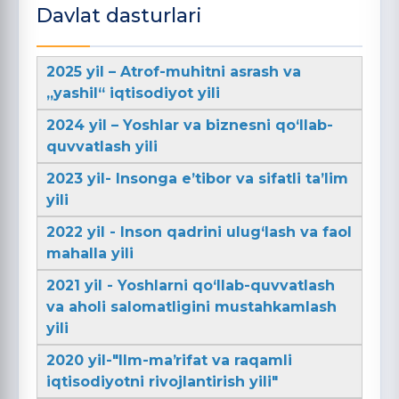
Davlat dasturlari
2025 yil – Atrof-muhitni asrash va
„yashil“ iqtisodiyot yili
2024 yil – Yoshlar va biznesni qo‘llab-
quvvatlash yili
2023 yil- Insonga e’tibor va sifatli ta’lim
yili
2022 yil - Inson qadrini ulug‘lash va faol
mahalla yili
2021 yil - Yoshlarni qo‘llab-quvvatlash
va aholi salomatligini mustahkamlash
yili
2020 yil-"Ilm-maʼrifat va raqamli
iqtisodiyotni rivojlantirish yili"