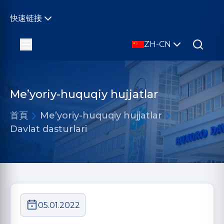
快速链接
ZH-CN
Me’yoriy-huquqiy hujjatlar
首頁
Me’yoriy-huquqiy hujjatlar
Davlat dasturlari
05.01.2022