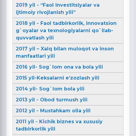
2019 yil - “Faol investitsiyalar va
ijtimoiy rivojlanish yili”
2018 yil - Faol tadbirkorlik, innovatsion
g`oyalar va texnologiyalarni qo`llab-
quvvatlash yili
2017 yil – Xalq bilan muloqot va inson
manfaatlari yili
2016 yil- Sog`lom ona va bola yili
2015 yil-Keksalarni e’zozlash yili
2014 yil- Sog`lom bola yili
2013 yil - Obod turmush yili
2012 yil - Mustahkam oila yili
2011 yil - Kichik biznes va xususiy
tadbirkorlik yili