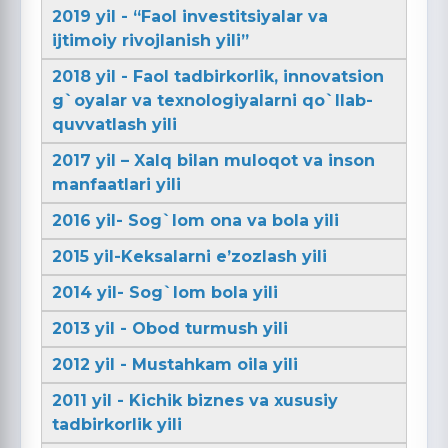
2019 yil - “Faol investitsiyalar va
ijtimoiy rivojlanish yili”
2018 yil - Faol tadbirkorlik, innovatsion
g`oyalar va texnologiyalarni qo`llab-
quvvatlash yili
2017 yil – Xalq bilan muloqot va inson
manfaatlari yili
2016 yil- Sog`lom ona va bola yili
2015 yil-Keksalarni e’zozlash yili
2014 yil- Sog`lom bola yili
2013 yil - Obod turmush yili
2012 yil - Mustahkam oila yili
2011 yil - Kichik biznes va xususiy
tadbirkorlik yili