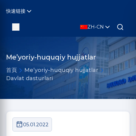
快速链接
ZH-CN
Me’yoriy-huquqiy hujjatlar
首頁
Me’yoriy-huquqiy hujjatlar
Davlat dasturlari
05.01.2022