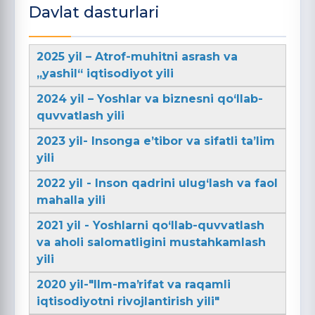
Davlat dasturlari
2025 yil – Atrof-muhitni asrash va
„yashil“ iqtisodiyot yili
2024 yil – Yoshlar va biznesni qo‘llab-
quvvatlash yili
2023 yil- Insonga e’tibor va sifatli ta’lim
yili
2022 yil - Inson qadrini ulug‘lash va faol
mahalla yili
2021 yil - Yoshlarni qo‘llab-quvvatlash
va aholi salomatligini mustahkamlash
yili
2020 yil-"Ilm-maʼrifat va raqamli
iqtisodiyotni rivojlantirish yili"