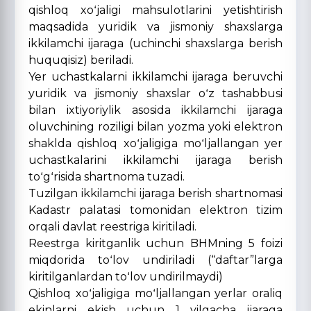
qishloq xoʻjaligi mahsulotlarini yetishtirish
maqsadida yuridik va jismoniy shaxslarga
ikkilamchi ijaraga (uchinchi shaxslarga berish
huquqisiz) beriladi.
Yer uchastkalarni ikkilamchi ijaraga beruvchi
yuridik va jismoniy shaxslar oʻz tashabbusi
bilan ixtiyoriylik asosida ikkilamchi ijaraga
oluvchining roziligi bilan yozma yoki elektron
shaklda qishloq xoʻjaligiga moʻljallangan yer
uchastkalarini ikkilamchi ijaraga berish
toʻgʻrisida shartnoma tuzadi.
Tuzilgan ikkilamchi ijaraga berish shartnomasi
Kadastr palatasi tomonidan elektron tizim
orqali davlat reestriga kiritiladi.
Reestrga kiritganlik uchun BHMning 5 foizi
miqdorida toʻlov undiriladi (“daftar”larga
kiritilganlardan toʻlov undirilmaydi)
Qishloq xoʻjaligiga moʻljallangan yerlar oraliq
ekinlarni ekish uchun 1 yilgacha ijaraga