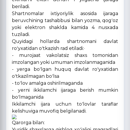
beriladi.
Shartnomalar ixtiyoriylik asosida ijaraga
beruvchining tashabbusi bilan yozma, qogʻoz
yoki elektron shaklda kamida 4 nusxada
tuziladi.
Quyidagi hollarda shartnomani davlat
roʻyxatidan oʻtkazish rad etiladi:·
- murojaat vakolatsiz shaxs tomonidan
imzolangan yoki umuman imzolanmaganida
- yerga boʻlgan huquq davlat roʻyxatidan
oʻtkazilmagan boʻlsa
- toʻlov amalga oshirilmaganda
- yerni ikkilamchi ijaraga berish mumkin
boʻlmaganida
Ikkilamchi ijara uchun toʻlovlar taraflar
kelishuviga muvofiq belgilanadi.
Qarorga bilan:
Yuridik shaxslarga qishloq xoʻjaligi maqsadlari