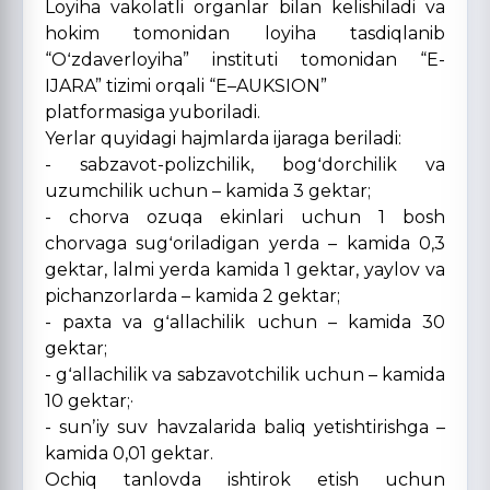
Loyiha vakolatli organlar bilan kelishiladi va
hokim tomonidan loyiha tasdiqlanib
“Oʻzdaverloyiha” instituti tomonidan “E-
IJARA” tizimi orqali “E–AUKSION”
platformasiga yuboriladi.
Yerlar quyidagi hajmlarda ijaraga beriladi:
- sabzavot-polizchilik, bogʻdorchilik va
uzumchilik uchun – kamida 3 gektar;
- chorva ozuqa ekinlari uchun 1 bosh
chorvaga sugʻoriladigan yerda – kamida 0,3
gektar, lalmi yerda kamida 1 gektar, yaylov va
pichanzorlarda – kamida 2 gektar;
- paxta va gʻallachilik uchun – kamida 30
gektar;
- gʻallachilik va sabzavotchilik uchun – kamida
10 gektar;·
- sunʼiy suv havzalarida baliq yetishtirishga –
kamida 0,01 gektar.
Ochiq tanlovda ishtirok etish uchun