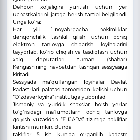
Dehqon xoʻjaligini yuritish uchun yer
uchastkalarini ijaraga berish tartibi belgilandi.
Unga koʻra:
Har yili 1-noyabrgacha hokimliklar
dehqonchilik tashkil qilish uchun ochiq
elektron tanlovga chiqarish loyihalarini
tayyorlab, koʻrib chiqish va tasdiqlash uchun
xalq deputatlari tuman (shahar)
Kengashining navbatdan tashqari sessiyasiga
kiritadi.
Sessiyada maʼqullangan loyihalar Davlat
kadastrlari palatasi tomonidan kelishi uchun
“Oʻzdaverloyiha” institutiga yuboriladi.
Jismoniy va yuridik shaxslar boʻsh yerlar
toʻgʻrisidagi maʼlumotlarni ochiq tanlovga
qoʻyish yuzasidan “E-IJARA” tizimiga takliflar
kiritishi mumkin. Bunda
takliflar 5 ish kunida oʻrganilib kadastr