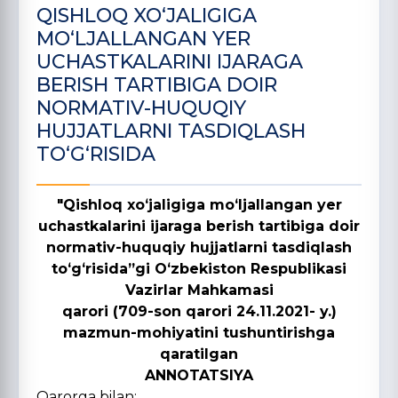
QISHLOQ XO‘JALIGIGA
MO‘LJALLANGAN YER
UCHASTKALARINI IJARAGA
BERISH TARTIBIGA DOIR
NORMATIV-HUQUQIY
HUJJATLARNI TASDIQLASH
TO‘G‘RISIDA
"Qishloq xoʻjaligiga moʻljallangan yer
uchastkalarini ijaraga berish tartibiga doir
normativ-huquqiy hujjatlarni tasdiqlash
toʻgʻrisida”gi Oʻzbekiston Respublikasi
Vazirlar Mahkamasi
qarori (709-son qarori 24.11.2021- y.)
mazmun-mohiyatini tushuntirishga
qaratilgan
ANNOTATSIYA
Qarorga bilan: