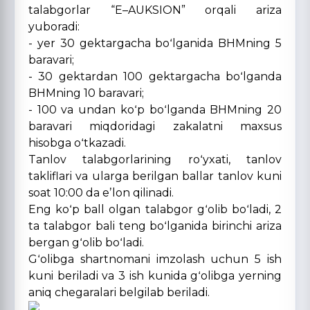
talabgorlar “E–AUKSION” orqali ariza
yuboradi:
- yer 30 gektargacha boʻlganida BHMning 5
baravari;
- 30 gektardan 100 gektargacha boʻlganda
BHMning 10 baravari;
- 100 va undan koʻp boʻlganda BHMning 20
baravari miqdoridagi zakalatni maxsus
hisobga oʻtkazadi.
Tanlov talabgorlarining roʻyxati, tanlov
takliflari va ularga berilgan ballar tanlov kuni
soat 10:00 da eʼlon qilinadi.
Eng koʻp ball olgan talabgor gʻolib boʻladi, 2
ta talabgor bali teng boʻlganida birinchi ariza
bergan gʻolib boʻladi.
Gʻolibga shartnomani imzolash uchun 5 ish
kuni beriladi va 3 ish kunida gʻolibga yerning
aniq chegaralari belgilab beriladi.