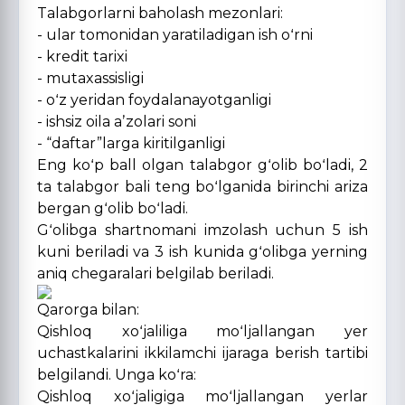
Talabgorlarni baholash mezonlari:
- ular tomonidan yaratiladigan ish oʻrni
- kredit tarixi
- mutaxassisligi
- oʻz yeridan foydalanayotganligi
- ishsiz oila aʼzolari soni
- “daftar”larga kiritilganligi
Eng koʻp ball olgan talabgor gʻolib boʻladi, 2
ta talabgor bali teng boʻlganida birinchi ariza
bergan gʻolib boʻladi.
Gʻolibga shartnomani imzolash uchun 5 ish
kuni beriladi va 3 ish kunida gʻolibga yerning
aniq chegaralari belgilab beriladi.
Qarorga bilan:
Qishloq xoʻjaliliga moʻljallangan yer
uchastkalarini ikkilamchi ijaraga berish tartibi
belgilandi. Unga koʻra:
Qishloq xoʻjaligiga moʻljallangan yerlar