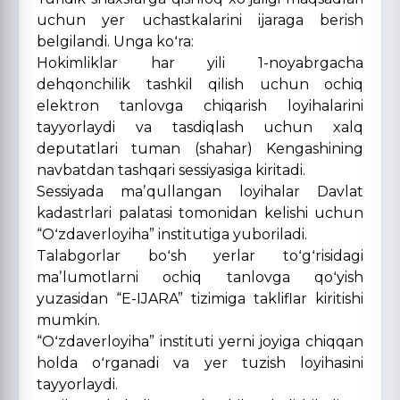
uchun yer uchastkalarini ijaraga berish
belgilandi. Unga koʻra:
Hokimliklar har yili 1-noyabrgacha
dehqonchilik tashkil qilish uchun ochiq
elektron tanlovga chiqarish loyihalarini
tayyorlaydi va tasdiqlash uchun xalq
deputatlari tuman (shahar) Kengashining
navbatdan tashqari sessiyasiga kiritadi.
Sessiyada maʼqullangan loyihalar Davlat
kadastrlari palatasi tomonidan kelishi uchun
“Oʻzdaverloyiha” institutiga yuboriladi.
Talabgorlar boʻsh yerlar toʻgʻrisidagi
maʼlumotlarni ochiq tanlovga qoʻyish
yuzasidan “E-IJARA” tizimiga takliflar kiritishi
mumkin.
“Oʻzdaverloyiha” instituti yerni joyiga chiqqan
holda oʻrganadi va yer tuzish loyihasini
tayyorlaydi.