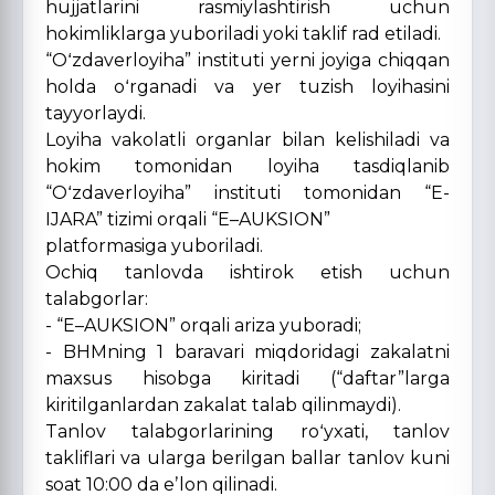
hujjatlarini rasmiylashtirish uchun
hokimliklarga yuboriladi yoki taklif rad etiladi.
“Oʻzdaverloyiha” instituti yerni joyiga chiqqan
holda oʻrganadi va yer tuzish loyihasini
tayyorlaydi.
Loyiha vakolatli organlar bilan kelishiladi va
hokim tomonidan loyiha tasdiqlanib
“Oʻzdaverloyiha” instituti tomonidan “E-
IJARA” tizimi orqali “E–AUKSION”
platformasiga yuboriladi.
Ochiq tanlovda ishtirok etish uchun
talabgorlar:
- “E–AUKSION” orqali ariza yuboradi;
- BHMning 1 baravari miqdoridagi zakalatni
maxsus hisobga kiritadi (“daftar”larga
kiritilganlardan zakalat talab qilinmaydi).
Tanlov talabgorlarining roʻyxati, tanlov
takliflari va ularga berilgan ballar tanlov kuni
soat 10:00 da eʼlon qilinadi.