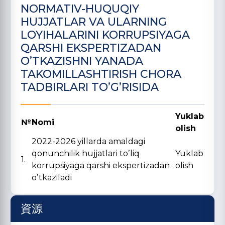
NORMATIV-HUQUQIY
HUJJATLAR VA ULARNING
LOYIHALARINI KORRUPSIYAGA
QARSHI EKSPERTIZADAN
OʼTKAZISHNI YANADA
TAKOMILLASHTIRISH CHORA
TADBIRLARI TOʼGʼRISIDA
Yuklab
№
Nomi
olish
2022-2026 yillarda amaldagi
qonunchilik hujjatlari toʼliq
Yuklab
1.
korrupsiyaga qarshi ekspertizadan
olish
oʼtkaziladi
資源