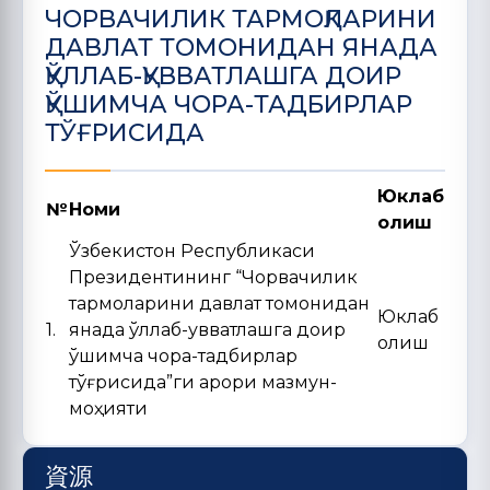
ЧОРВАЧИЛИК ТАРМОҚЛАРИНИ
ДАВЛАТ ТОМОНИДАН ЯНАДА
ҚЎЛЛАБ-ҚУВВАТЛАШГА ДОИР
ҚЎШИМЧА ЧОРА-ТАДБИРЛАР
ТЎҒРИСИДА
Юклаб
№
Номи
олиш
Ўзбекистон Республикаси
Президентининг “Чорвачилик
тармоқларини давлат томонидан
Юклаб
1.
янада қўллаб-қувватлашга доир
олиш
қўшимча чора-тадбирлар
тўғрисида”ги қарори мазмун-
моҳияти
資源