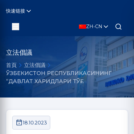
快速链接
ZH-CN
立法倡議
首頁
立法倡議
ЎЗБЕКИСТОН РЕСПУБЛИКАСИНИНГ
“ДАВЛАТ ХАРИДЛАРИ ТЎҒ…
18.10.2023