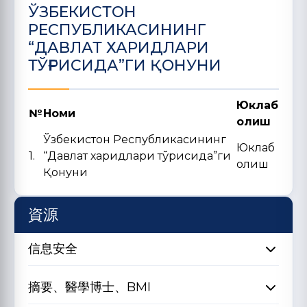
ЎЗБЕКИСТОН
РЕСПУБЛИКАСИНИНГ
“ДАВЛАТ ХАРИДЛАРИ
ТЎҒРИСИДА”ГИ ҚОНУНИ
Юклаб
№
Номи
олиш
Ўзбекистон Республикасининг
Юклаб
1.
“Давлат харидлари тўғрисида”ги
олиш
Қонуни
資源
信息安全
摘要、醫學博士、BMI