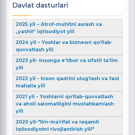
Davlat dasturlari
2025 yil – Atrof-muhitni asrash va
„yashil“ iqtisodiyot yili
2024 yil – Yoshlar va biznesni qo‘llab-
quvvatlash yili
2023 yil- Insonga e’tibor va sifatli ta’lim
yili
2022 yil - Inson qadrini ulug‘lash va faol
mahalla yili
2021 yil - Yoshlarni qo‘llab-quvvatlash
va aholi salomatligini mustahkamlash
yili
2020 yil-"Ilm-maʼrifat va raqamli
iqtisodiyotni rivojlantirish yili"