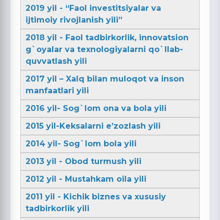
2019 yil - “Faol investitsiyalar va
ijtimoiy rivojlanish yili”
2018 yil - Faol tadbirkorlik, innovatsion
g`oyalar va texnologiyalarni qo`llab-
quvvatlash yili
2017 yil – Xalq bilan muloqot va inson
manfaatlari yili
2016 yil- Sog`lom ona va bola yili
2015 yil-Keksalarni e’zozlash yili
2014 yil- Sog`lom bola yili
2013 yil - Obod turmush yili
2012 yil - Mustahkam oila yili
2011 yil - Kichik biznes va xususiy
tadbirkorlik yili