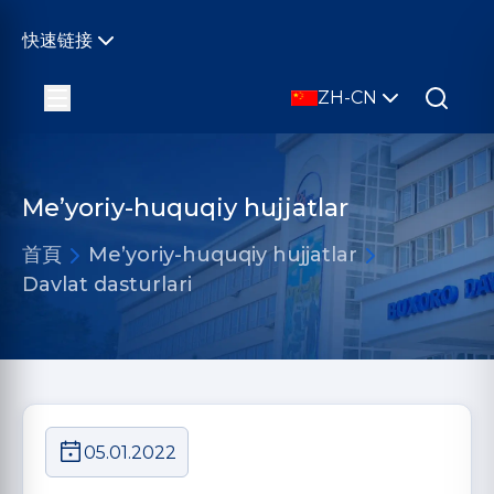
快速链接
ZH-CN
Me’yoriy-huquqiy hujjatlar
首頁
Me’yoriy-huquqiy hujjatlar
Davlat dasturlari
05.01.2022