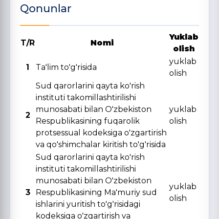
Qonunlar
Yuklab
T/R
Nomi
olish
yuklab
1
Ta'lim to'g'risida
olish
Sud qarorlarini qayta ko'rish
instituti takomillashtirilishi
munosabati bilan O'zbekiston
yuklab
2
Respublikasining fuqarolik
olish
protsessual kodeksiga o'zgartirish
va qo'shimchalar kiritish to'g'risida
Sud qarorlarini qayta ko'rish
instituti takomillashtirilishi
munosabati bilan O'zbekiston
yuklab
3
Respublikasining Ma'muriy sud
olish
ishlarini yuritish to'g'risidagi
kodeksiga o'zgartirish va