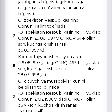
javobgarlik to'g'risidagi kodeksiga
o'zgartish va qo'shimchalar kiritish
to'g'risida
O`zbekiston Respublikasining
Qonuni Ta’lim to’g’risida
(O`zbekiston Respublikasining
yuklab
7
Qonuni 29.08.1997 y. O`RQ-464-I-
olish
son, kuchga kirish sanasi
30.09.1997 y.)
Kadrlar tayyorlash milliy dasturi
(29.08.1997 yildagi O`RQ-463-I-
yuklab
8
son, kuchga kirish sanasi
olish
28.03.1998 yil)
Q`qituvchi va murabbiylar kunini
belgilash to`g`risida
(O`zbekiston Respublikasining
yuklab
9
Qonuni 27.12.1996 yildagi O`RQ-
olish
367-I-son, kuchga kirish sanasi
14.01.1997 yil)