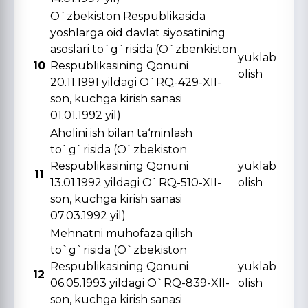
O`zbekiston Respublikasida
yoshlarga oid davlat siyosatining
asoslari to`g`risida (O`zbenkiston
yuklab
10
Respublikasining Qonuni
olish
20.11.1991 yildagi O`RQ-429-XII-
son, kuchga kirish sanasi
01.01.1992 yil)
Aholini ish bilan ta‘minlash
to`g`risida (O`zbekiston
Respublikasining Qonuni
yuklab
11
13.01.1992 yildagi O`RQ-510-XII-
olish
son, kuchga kirish sanasi
07.03.1992 yil)
Mehnatni muhofaza qilish
to`g`risida (O`zbekiston
Respublikasining Qonuni
yuklab
12
06.05.1993 yildagi O`RQ-839-XII-
olish
son, kuchga kirish sanasi