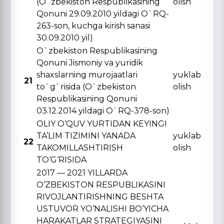
(O`zbekiston Respublikasining
olish
Qonuni 29.09.2010 yildagi O`RQ-
263-son, kuchga kirish sanasi
30.09.2010 yil)
O`zbekiston Respublikasining
Qonuni Jismoniy va yuridik
shaxslarning murojaatlari
yuklab
21
to`g`risida (O`zbekiston
olish
Respublikasining Qonuni
03.12.2014 yildagi O`RQ-378-son)
OLIY O‘QUV YURTIDAN KЕYINGI
TA’LIM TIZIMINI YANADA
yuklab
22
TAKOMILLASHTIRISH
olish
TO‘G‘RISIDA
2017 — 2021 YILLARDA
O‘ZBЕKISTON RЕSPUBLIKASINI
RIVOJLANTIRISHNING BЕSHTA
USTUVOR YO‘NALISHI BO‘YICHA
HARAKATLAR STRATЕGIYASINI