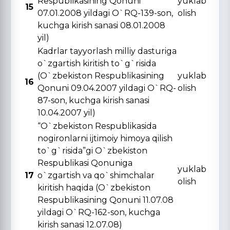
Respublikasining Qonuni
yuklab
15
07.01.2008 yildagi O`RQ-139-son,
olish
kuchga kirish sanasi 08.01.2008
yil)
Kadrlar tayyorlash milliy dasturiga
o`zgartish kiritish to`g`risida
(O`zbekiston Respublikasining
yuklab
16
Qonuni 09.04.2007 yildagi O`RQ-
olish
87-son, kuchga kirish sanasi
10.04.2007 yil)
“O`zbekiston Respublikasida
nogironlarni ijtimoiy himoya qilish
to`g`risida”gi O`zbekiston
Respublikasi Qonuniga
yuklab
17
o`zgartish va qo`shimchalar
olish
kiritish haqida (O`zbekiston
Respublikasining Qonuni 11.07.08
yildagi O`RQ-162-son, kuchga
kirish sanasi 12.07.08)