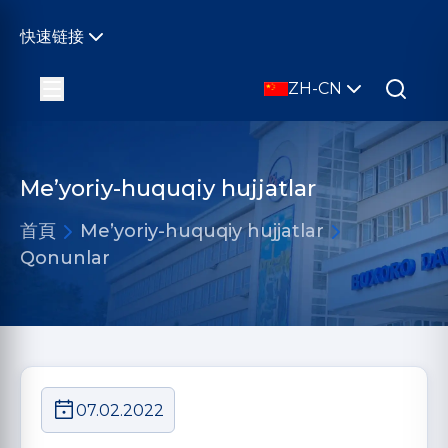
快速链接
ZH-CN
Me’yoriy-huquqiy hujjatlar
首頁
Me’yoriy-huquqiy hujjatlar
Qonunlar
07.02.2022