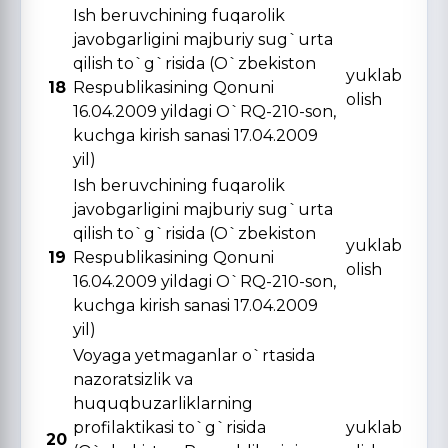
Ish beruvchining fuqarolik
javobgarligini majburiy sug`urta
qilish to`g`risida (O`zbekiston
yuklab
18
Respublikasining Qonuni
olish
16.04.2009 yildagi O`RQ-210-son,
kuchga kirish sanasi 17.04.2009
yil)
Ish beruvchining fuqarolik
javobgarligini majburiy sug`urta
qilish to`g`risida (O`zbekiston
yuklab
19
Respublikasining Qonuni
olish
16.04.2009 yildagi O`RQ-210-son,
kuchga kirish sanasi 17.04.2009
yil)
Voyaga yetmaganlar o`rtasida
nazoratsizlik va
huquqbuzarliklarning
profilaktikasi to`g`risida
yuklab
20