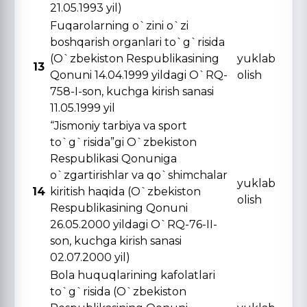
21.05.1993 yil)
Fuqarolarning o`zini o`zi
boshqarish organlari to`g`risida
(O`zbekiston Respublikasining
yuklab
13
Qonuni 14.04.1999 yildagi O`RQ-
olish
758-I-son, kuchga kirish sanasi
11.05.1999 yil
“Jismoniy tarbiya va sport
to`g`risida”gi O`zbekiston
Respublikasi Qonuniga
o`zgartirishlar va qo`shimchalar
yuklab
14
kiritish haqida (O`zbekiston
olish
Respublikasining Qonuni
26.05.2000 yildagi O`RQ-76-II-
son, kuchga kirish sanasi
02.07.2000 yil)
Bola huquqlarining kafolatlari
to`g`risida (O`zbekiston