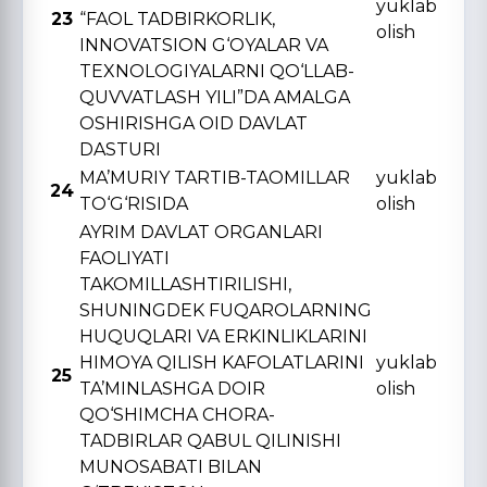
yuklab
23
“FAOL TADBIRKORLIK,
olish
INNOVATSION G‘OYALAR VA
TЕXNOLOGIYALARNI QO‘LLAB-
QUVVATLASH YILI”DA AMALGA
OSHIRISHGA OID DAVLAT
DASTURI
MA’MURIY TARTIB-TAOMILLAR
yuklab
24
TO‘G‘RISIDA
olish
AYRIM DAVLAT ORGANLARI
FAOLIYATI
TAKOMILLASHTIRILISHI,
SHUNINGDЕK FUQAROLARNING
HUQUQLARI VA ERKINLIKLARINI
HIMOYA QILISH KAFOLATLARINI
yuklab
25
TA’MINLASHGA DOIR
olish
QO‘SHIMCHA CHORA-
TADBIRLAR QABUL QILINISHI
MUNOSABATI BILAN