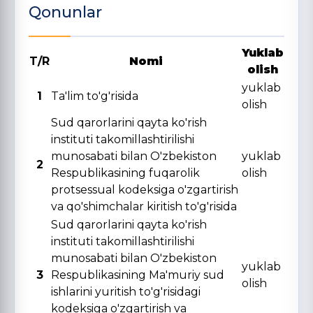
Qonunlar
Yuklab
T/R
Nomi
olish
yuklab
1
Ta'lim to'g'risida
olish
Sud qarorlarini qayta ko'rish
instituti takomillashtirilishi
munosabati bilan O'zbekiston
yuklab
2
Respublikasining fuqarolik
olish
protsessual kodeksiga o'zgartirish
va qo'shimchalar kiritish to'g'risida
Sud qarorlarini qayta ko'rish
instituti takomillashtirilishi
munosabati bilan O'zbekiston
yuklab
3
Respublikasining Ma'muriy sud
olish
ishlarini yuritish to'g'risidagi
kodeksiga o'zgartirish va