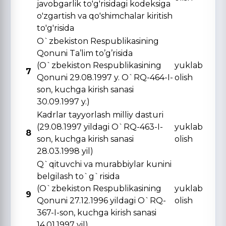
javobgarlik to'g'risidagi kodeksiga
o'zgartish va qo'shimchalar kiritish
to'g'risida
O`zbekiston Respublikasining
Qonuni Ta’lim to’g’risida
(O`zbekiston Respublikasining
yuklab
7
Qonuni 29.08.1997 y. O`RQ-464-I-
olish
son, kuchga kirish sanasi
30.09.1997 y.)
Kadrlar tayyorlash milliy dasturi
(29.08.1997 yildagi O`RQ-463-I-
yuklab
8
son, kuchga kirish sanasi
olish
28.03.1998 yil)
Q`qituvchi va murabbiylar kunini
belgilash to`g`risida
(O`zbekiston Respublikasining
yuklab
9
Qonuni 27.12.1996 yildagi O`RQ-
olish
367-I-son, kuchga kirish sanasi
14.01.1997 yil)