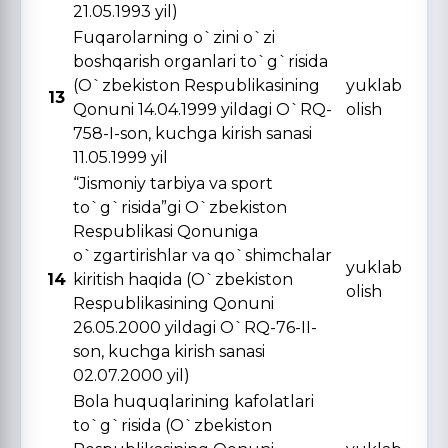
21.05.1993 yil)
Fuqarolarning o`zini o`zi
boshqarish organlari to`g`risida
(O`zbekiston Respublikasining
yuklab
13
Qonuni 14.04.1999 yildagi O`RQ-
olish
758-I-son, kuchga kirish sanasi
11.05.1999 yil
“Jismoniy tarbiya va sport
to`g`risida”gi O`zbekiston
Respublikasi Qonuniga
o`zgartirishlar va qo`shimchalar
yuklab
14
kiritish haqida (O`zbekiston
olish
Respublikasining Qonuni
26.05.2000 yildagi O`RQ-76-II-
son, kuchga kirish sanasi
02.07.2000 yil)
Bola huquqlarining kafolatlari
to`g`risida (O`zbekiston