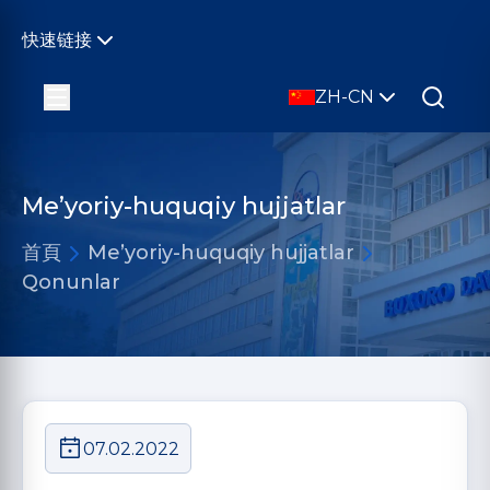
快速链接
ZH-CN
Me’yoriy-huquqiy hujjatlar
首頁
Me’yoriy-huquqiy hujjatlar
Qonunlar
07.02.2022