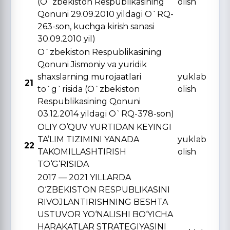
(O`zbekiston Respublikasining
olish
Qonuni 29.09.2010 yildagi O`RQ-
263-son, kuchga kirish sanasi
30.09.2010 yil)
O`zbekiston Respublikasining
Qonuni Jismoniy va yuridik
shaxslarning murojaatlari
yuklab
21
to`g`risida (O`zbekiston
olish
Respublikasining Qonuni
03.12.2014 yildagi O`RQ-378-son)
OLIY O‘QUV YURTIDAN KЕYINGI
TA’LIM TIZIMINI YANADA
yuklab
22
TAKOMILLASHTIRISH
olish
TO‘G‘RISIDA
2017 — 2021 YILLARDA
O‘ZBЕKISTON RЕSPUBLIKASINI
RIVOJLANTIRISHNING BЕSHTA
USTUVOR YO‘NALISHI BO‘YICHA
HARAKATLAR STRATЕGIYASINI