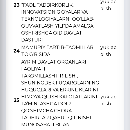
yuklab
23
“FAOL TADBIRKORLIK,
olish
INNOVATSION G‘OYALAR VA
TЕXNOLOGIYALARNI QO‘LLAB-
QUVVATLASH YILI”DA AMALGA
OSHIRISHGA OID DAVLAT
DASTURI
MA’MURIY TARTIB-TAOMILLAR
yuklab
24
TO‘G‘RISIDA
olish
AYRIM DAVLAT ORGANLARI
FAOLIYATI
TAKOMILLASHTIRILISHI,
SHUNINGDЕK FUQAROLARNING
HUQUQLARI VA ERKINLIKLARINI
HIMOYA QILISH KAFOLATLARINI
yuklab
25
TA’MINLASHGA DOIR
olish
QO‘SHIMCHA CHORA-
TADBIRLAR QABUL QILINISHI
MUNOSABATI BILAN