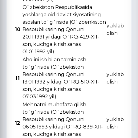
O`zbekiston Respublikasida
yoshlarga oid davlat siyosatining
asoslari to`g`risida (O`zbenkiston
yuklab
10
Respublikasining Qonuni
olish
20.11.1991 yildagi O`RQ-429-XII-
son, kuchga kirish sanasi
01.01.1992 yil)
Aholini ish bilan ta‘minlash
to`g`risida (O`zbekiston
Respublikasining Qonuni
yuklab
11
13.01.1992 yildagi O`RQ-510-XII-
olish
son, kuchga kirish sanasi
07.03.1992 yil)
Mehnatni muhofaza qilish
to`g`risida (O`zbekiston
Respublikasining Qonuni
yuklab
12
06.05.1993 yildagi O`RQ-839-XII-
olish
son, kuchga kirish sanasi