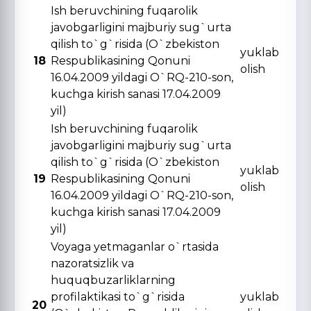
Ish beruvchining fuqarolik
javobgarligini majburiy sug`urta
qilish to`g`risida (O`zbekiston
yuklab
18
Respublikasining Qonuni
olish
16.04.2009 yildagi O`RQ-210-son,
kuchga kirish sanasi 17.04.2009
yil)
Ish beruvchining fuqarolik
javobgarligini majburiy sug`urta
qilish to`g`risida (O`zbekiston
yuklab
19
Respublikasining Qonuni
olish
16.04.2009 yildagi O`RQ-210-son,
kuchga kirish sanasi 17.04.2009
yil)
Voyaga yetmaganlar o`rtasida
nazoratsizlik va
huquqbuzarliklarning
profilaktikasi to`g`risida
yuklab
20