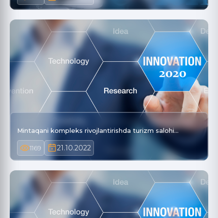
Mintaqani kompleks rivojlantirishda turizm salohi…
21.10.2022
1169