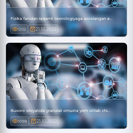
Fizika fanidan raqamli texnologiyaga asoslangan e…
21.10.2022
1202
Buxoro viloyatida granulali omuxta yem ishlab chi…
21.10.2022
1098