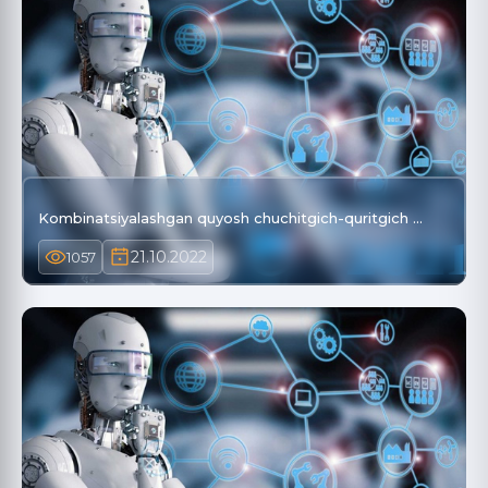
Kombinatsiyalashgan quyosh chuchitgich-quritgich …
21.10.2022
1057