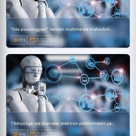
“Oila psixologiyasi” fanidan multimedia mahsulotl…
21.10.2022
1173
Tibbiyotga oid atamalar elektron platformasini ya…
21.10.2022
1414