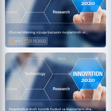
Chorvachilikning ozuqa bazasini rivojlantirish or…
21.10.2022
875
Raqobatbardosh turistik hudud va klasterlarni sha…