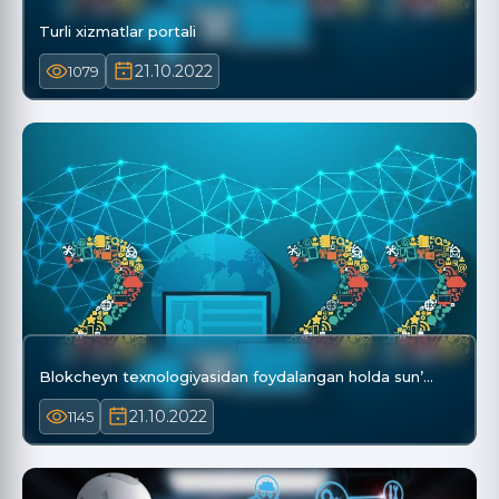
Turli xizmatlar portali
21.10.2022
1079
Blokcheyn texnologiyasidan foydalangan holda sun’…
21.10.2022
1145