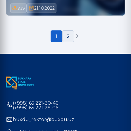
21.10.2022
939
1
2
(+998) 65 221-30-46
(+998) 65 221-29-06
buxdu_rektor@buxdu.uz