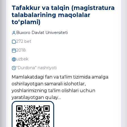
Tafakkur va talqin (magistratura
talabalarining maqolalar
to‘plami)
Buxoro Davlat Universiteti
272 bet
2018
uzbek
“Durdona” nashriyoti
Mamlakatdagi fan va ta'lim tizimida amalga
oshirilayotgan samarali islohotlar,
yoshlarimizning ta'lim olishlari uchun
yaratilayotgan qulay…