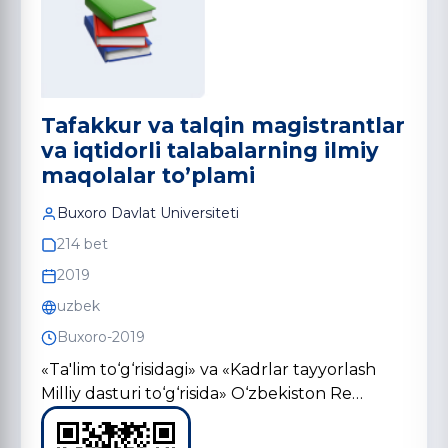
Tafakkur va talqin magistrantlar
va iqtidorli talabalarning ilmiy
maqolalar to’plami
Buxoro Davlat Universiteti
214 bet
2019
uzbek
Buxoro-2019
«Ta'lim to‘g‘risidagi» va «Kadrlar tayyorlash
Milliy dasturi to‘g‘risida» O‘zbekiston Re…