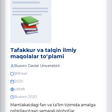
Tafakkur va talqin ilmiy
maqolalar to‘plami
Buxoro Davlat Universiteti
959 bet
2020
uzbek
Buxoro-2020
Mamlakatdagi fan va ta’lim tizimida amalga
oshirilayotgan samarali islohotlar,