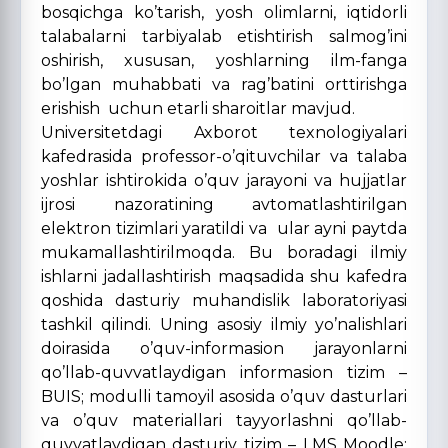
bosqichga ko’tarish, yosh olimlarni, iqtidorli
talabalarni tarbiyalab etishtirish salmog’ini
oshirish, xususan, yoshlarning ilm-fanga
bo’lgan muhabbati va rag’batini orttirishga
erishish uchun etarli sharoitlar mavjud.
Universitetdagi Axborot texnologiyalari
kafedrasida professor-o’qituvchilar va talaba
yoshlar ishtirokida o’quv jarayoni va hujjatlar
ijrosi nazoratining avtomatlashtirilgan
elektron tizimlari yaratildi va ular ayni paytda
mukamallashtirilmoqda. Bu boradagi ilmiy
ishlarni jadallashtirish maqsadida shu kafedra
qoshida dasturiy muhandislik laboratoriyasi
tashkil qilindi. Uning asosiy ilmiy yo’nalishlari
doirasida o’quv-informasion jarayonlarni
qo’llab-quvvatlaydigan informasion tizim –
BUIS; modulli tamoyil asosida o’quv dasturlari
va o’quv materiallari tayyorlashni qo’llab-
quvvatlaydigan dasturiy tizim – LMS Moodle;