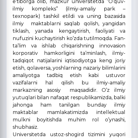
e’tiborga olib, mazkur universitetda “O’quv-
ilmiy kompleks” (ilmiy-amaliy park –
texnopark) tashkil etildi va uning bazasida
ilmiy maktablarni saqlab qolish, yangidan
tiklash, yanada kengaytirish, faoliyati va
nufuzini kuchaytirish ko’zda tutilmoqda. Fan-
ta’lim va ishlab chiqarishning innovasion
korporativ hamkorligini ta’minlash, ilmiy-
tadqiqot natijalarini iqtisodiyotga keng joriy
etish, qolaversa, yoshlarning nazariy bilimlarini
amaliyotga tadbiq etish kabi ustuvor
vazifalarni hal qilish bu ilmiy-amaliy
markazning asosiy maqsadidir. O’z ilmiy
yutuqlari bilan nafaqat respublikamizda, balki
jahonga ham tanilgan bunday ilmiy
maktablar mamlakatimizda intellektual
mulkni boyitishda muhim rol o’ynashi,
shubhasiz.
Universitetda ustoz-shogird tizimini yuqori