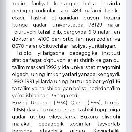
xodim faoliyat ko’rsatgan bo’lsa, hozirda
pedagog-xodimlar soni 489 nafarni tashkil
etadi. Tashkil etilganidan buyon hozirgi
kunga qadar universitetda 78129 nafar
bitiruvchi tahsil olib, dargoxda 610 nafar fan
doktorlari, 4100 dan ortiq fan nomzodlari va
8670 nafar o’qituvchilar faoliyat yuritishgan.
Istiqlol yillarigacha pedagogika instituti
sifatida faqat o’qituvchilar etishtirib kelgan bu
ta’lim maskani 1992 yilda universitet maqomini
olgach, uning imkoniyatlari yanada kengaydi.
1990-1991 yillarda uning huzurida bor-yo’g’i 16
ta ta’lim yo’nalishi bo’lgan bo’lsa, hozirda ta’lim
yo’nalishlari soni 35 taga etdi.
Hozirgi Urganch (1934), Qarshi (1955), Termiz
(1956) davlat universitetlari tashkil topguniga
qadar ushbu viloyatlarga Buxoro oliygohi
malakali pedagogik xodimlar tayyorlab
berishda etakchilik qilgan. Keyinchalik