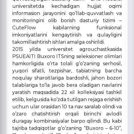
universitetda kechadigan hujjat oqimi
informasion jarayonini qo’llab-quvvatlash va
monitoringini olib borish dasturiy tizimi –
CuteFlow kabilarning funksional
imkoniyatlarini kengaytirish va qulayligini
takomillashtirish ishlari amalga oshirildi.
2015 yilda universitet agrouchastkasida
PSUEAITI Buxoro ITSning seleksioner olimlari
hamkorligida o’rta tolali g’o’zaning serhosil,
yuqori sifatli, tezpishar, tabiatning barcha
noqulay sharoitlariga bardoshli, jahon bozori
talablariga to’la javob bera oladigan navlarini
yaratish maqsadida 22 xil kolleksiyasi tashkil
etilib, kelgusida ko’zda tutilgan rejaga erishish
uchun ular orasidan 10 ta nav saralab olindi va
o’zaro chatishtirish orqali birinchi avlodli
duragay kombinasiyalar barpo qilindi. Bu kabi
tajriba tadqiqotlar g’o’zaning “Buxoro – 6-10”,