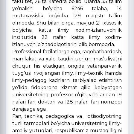
fakultet, 26 ta kafedra bo’lib, ularda 35 ta’lim
yo’nalishi bo’yicha 6246 talaba, 14
mutaxassislik bo’yicha 129 magistr ta’lim
olmoqda. Shu bilan birga, mavjud 21 ixtisoslik
bo’yicha katta ilmiy xodim-izlanuvchilik
institutida 22 nafar katta ilmiy xodim-
izlanuvchi o’z tadqiqotlarini olib bormoqda.
Professional fazilatlarga ega, raqobatbardosh,
mamlakat va xalq taqdiri uchun mas’uliyatni
chuqur his etadigan, ongida vatanparvarlik
tuyg’usi rivojlangan ilmiy, ilmiy-texnik hamda
ilmiy-pedagog kadrlarni tarbiyalab etishtirish
yo’lida fidokorona xizmat qilib kelayotgan
universitetning professor-o’qituvchilaridan 19
nafari fan doktori va 128 nafari fan nomzodi
darajasiga ega.
Fan, texnika, pedagogika va iqtisodiyotning
turli tarmoqlari bo’yicha universitetning ilmiy-
amaliy yutuqlari, respublikamiz mustaqilligini