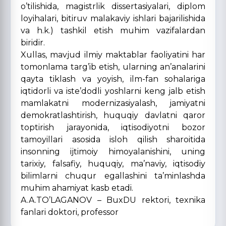
o’tilishida, magistrlik dissertasiyalari, diplom
loyihalari, bitiruv malakaviy ishlari bajarilishida
va h.k.) tashkil etish muhim vazifalardan
biridir.
Xullas, mavjud ilmiy maktablar faoliyatini har
tomonlama targ’ib etish, ularning an’analarini
qayta tiklash va yoyish, ilm-fan sohalariga
iqtidorli va iste’dodli yoshlarni keng jalb etish
mamlakatni modernizasiyalash, jamiyatni
demokratlashtirish, huquqiy davlatni qaror
toptirish jarayonida, iqtisodiyotni bozor
tamoyillari asosida isloh qilish sharoitida
insonning ijtimoiy himoyalanishini, uning
tarixiy, falsafiy, huquqiy, ma’naviy, iqtisodiy
bilimlarni chuqur egallashini ta’minlashda
muhim ahamiyat kasb etadi.
A.A.TO’LAGANOV – BuxDU rektori, texnika
fanlari doktori, professor