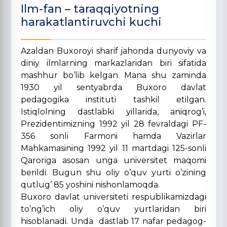
Ilm-fan – taraqqiyotning
harakatlantiruvchi kuchi
Azaldan Buxoroyi sharif jahonda dunyoviy va
diniy ilmlarning markazlaridan biri sifatida
mashhur bo’lib kelgan. Mana shu zaminda
1930 yil sentyabrda Buxoro davlat
pedagogika instituti tashkil etilgan.
Istiqlolning dastlabki yillarida, aniqrog’i,
Prezidentimizning 1992 yil 28 fevraldagi PF-
356 sonli Farmoni hamda Vazirlar
Mahkamasining 1992 yil 11 martdagi 125-sonli
Qaroriga asosan unga universitet maqomi
berildi. Bugun shu oliy o’quv yurti o’zining
qutlug’ 85 yoshini nishonlamoqda.
Buxoro davlat universiteti respublikamizdagi
to’ng’ich oliy o’quv yurtlaridan biri
hisoblanadi. Unda dastlab 17 nafar pedagog-