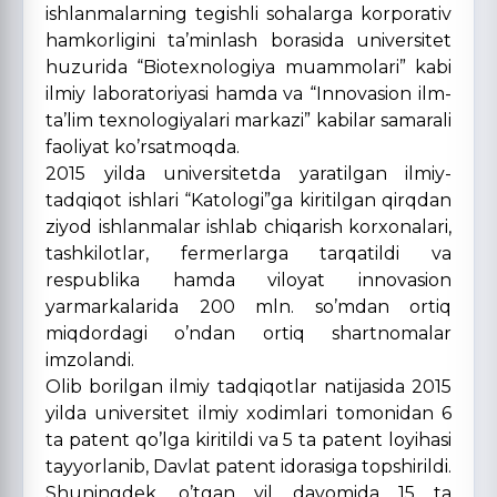
ishlanmalarning tegishli sohalarga korporativ
hamkorligini ta’minlash borasida universitet
huzurida “Biotexnologiya muammolari” kabi
ilmiy laboratoriyasi hamda va “Innovasion ilm-
ta’lim texnologiyalari markazi” kabilar samarali
faoliyat ko’rsatmoqda.
2015 yilda universitetda yaratilgan ilmiy-
tadqiqot ishlari “Katologi”ga kiritilgan qirqdan
ziyod ishlanmalar ishlab chiqarish korxonalari,
tashkilotlar, fermerlarga tarqatildi va
respublika hamda viloyat innovasion
yarmarkalarida 200 mln. so’mdan ortiq
miqdordagi o’ndan ortiq shartnomalar
imzolandi.
Olib borilgan ilmiy tadqiqotlar natijasida 2015
yilda universitet ilmiy xodimlari tomonidan 6
ta patent qo’lga kiritildi va 5 ta patent loyihasi
tayyorlanib, Davlat patent idorasiga topshirildi.
Shuningdek, o’tgan yil davomida 15 ta