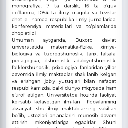
monografiya, 7 ta darslik, 16 ta o’quv
qo’llanma, 1054 ta ilmiy maqola va tezislar
chet el hamda respublika ilmiy jurnallarida,
konferensiya materiallari va to’plamlarida
chop etildi.
Umuman aytganda, Buxoro davlat
universitetida matematika-fizika, ximiya-
biologiya va tuproqshunoslik, tarix, falsafa,
pedagogika, tilshunoslik, adabiyotshunoslik,
folklorshunoslik, psixologiya fanlaridan yillar
davomida ilmiy maktablar shakllanib kelgan
va erishgan ijobiy yutuqlari bilan nafaqat
respublikamizda, balki dunyo miqyosida ham
e’tirof etilgan. Universitetda hozirda faoliyat
ko’rsatib kelayotgan ilm-fan fidoyilarining
aksariyati shu ilmiy maktablarning vakillari
bo’lib, ustozlari an’analarini munosib davom
ettirish imkoniyatlariga egadirlar. Shuni