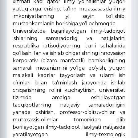
xizmati kabi qator ilmiy yo’nalishlar yuqori
yutuqlarga erishib, ta’lim muassasasida ilmiy
imkoniyatlarning yil sayin to’lishib,
mustahkamlanib borishiga yo’l ochmoqda.
Universitetda bajarilayotgan ilmiy-tadqiqot
ishlarining samaradorligi va natijalarini
respublika iqtisodiyotining turli sohalarida
qo’llash, fan va ishlab chiqarishning innovasion
korporativ (o’zaro manfaatli) hamkorligining
samarali mexanizmini yo’lga qo’yish, yuqori
malakali kadrlar tayyorlash va ularni ish
o’rinlari bilan ta’minlash jarayonida ishlab
chiqarishning rolini kuchaytirish, universitet
tizimida amalga oshirilayotgan
tadqiqotlarning natijaviy samaradorligini
yanada oshirish, professor-o’qituvchilar va
mutaxassis-olimlar tomonidan olib
borilayotgan ilmiy-tadqiqot faoliyati natijasida
yaratilayotgan ilmiy-texnologik