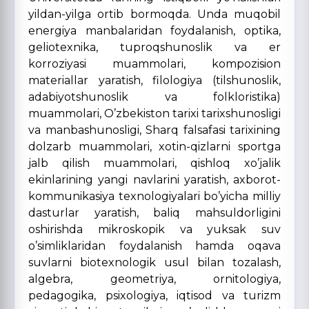
yildan-yilga ortib bormoqda. Unda muqobil
energiya manbalaridan foydalanish, optika,
geliotexnika, tuproqshunoslik va er
korroziyasi muammolari, kompozision
materiallar yaratish, filologiya (tilshunoslik,
adabiyotshunoslik va folkloristika)
muammolari, O’zbekiston tarixi tarixshunosligi
va manbashunosligi, Sharq falsafasi tarixining
dolzarb muammolari, xotin-qizlarni sportga
jalb qilish muammolari, qishloq xo’jalik
ekinlarining yangi navlarini yaratish, axborot-
kommunikasiya texnologiyalari bo’yicha milliy
dasturlar yaratish, baliq mahsuldorligini
oshirishda mikroskopik va yuksak suv
o’simliklaridan foydalanish hamda oqava
suvlarni biotexnologik usul bilan tozalash,
algebra, geometriya, ornitologiya,
pedagogika, psixologiya, iqtisod va turizm