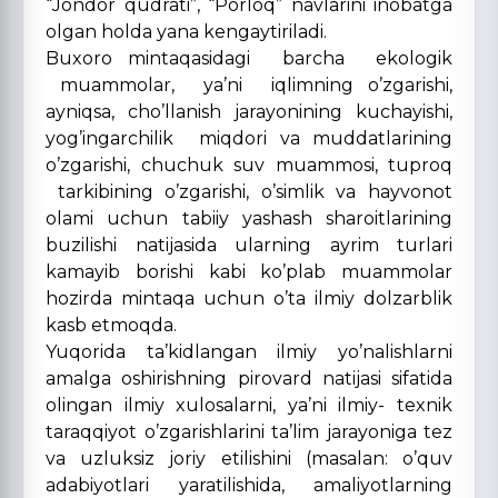
“Jondor qudrati”, “Porloq” navlarini inobatga
olgan holda yana kengaytiriladi.
Buxoro mintaqasidagi barcha ekologik
muammolar, ya’ni iqlimning o’zgarishi,
ayniqsa, cho’llanish jarayonining kuchayishi,
yog’ingarchilik miqdori va muddatlarining
o’zgarishi, chuchuk suv muammosi, tuproq
tarkibining o’zgarishi, o’simlik va hayvonot
olami uchun tabiiy yashash sharoitlarining
buzilishi natijasida ularning ayrim turlari
kamayib borishi kabi ko’plab muammolar
hozirda mintaqa uchun o’ta ilmiy dolzarblik
kasb etmoqda.
Yuqorida ta’kidlangan ilmiy yo’nalishlarni
amalga oshirishning pirovard natijasi sifatida
olingan ilmiy xulosalarni, ya’ni ilmiy- texnik
taraqqiyot o’zgarishlarini ta’lim jarayoniga tez
va uzluksiz joriy etilishini (masalan: o’quv
adabiyotlari yaratilishida, amaliyotlarning