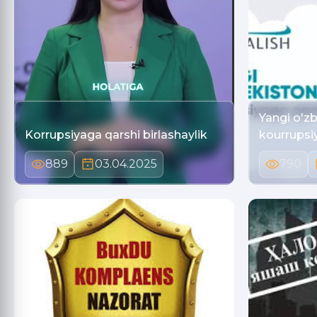
Yangi o'z
Korrupsiyaga qarshi birlashaylik
kourrupsi
889
03.04.2025
790