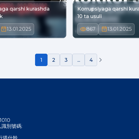
aga qarshi kurashda
Korrupsiyaga qarshi kur
ik
10 ta usuli
13.01.2025
867
13.01.2025
1
2
3
...
4
1010
稅人識別號碼:
行塔什幹