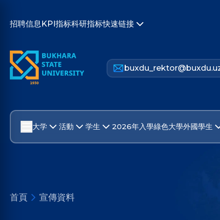
招聘信息
KPI指标
科研指标
快速链接
buxdu_rektor@buxdu.u
大学
活動
学生
2026年入學
綠色大學
外國學生
首頁
宣傳資料