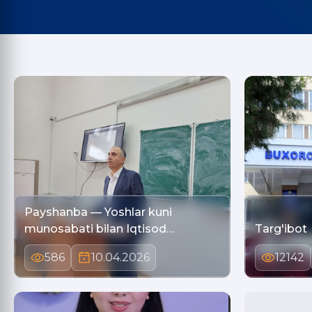
Payshanba — Yoshlar kuni
munosabati bilan Iqtisod…
Targ'ibot
586
10.04.2026
12142