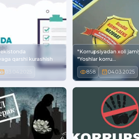
bekistonda
"Korrupsiyadan xoli jamiy
yaga qarshi kurashish
"Yoshlar korru…
03.04.2025
858
04.03.2025