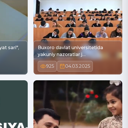
at sari",
Buxoro davlat universitetida
yakuniy nazoratlar j…
925
04.03.2025