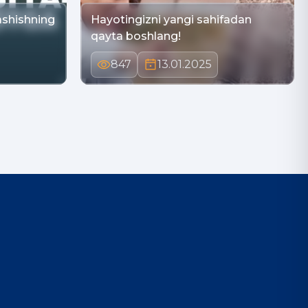
ashishning
Hayotingizni yangi sahifadan
qayta boshlang!
847
13.01.2025