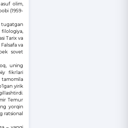
asuf olim,
bobi (1959-
i tugatgan
ilologiya,
si Tarix va
 Falsafa va
zbek sovet
roq, uning
y fikrlari
a tamomila
‘lgan yirik
llashtirdi.
Amir Temur
ning yorqin
g ratsional
hga – yangi