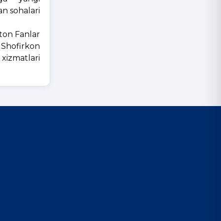
an sohalari
ston Fanlar
 Shofirkon
xizmatlari