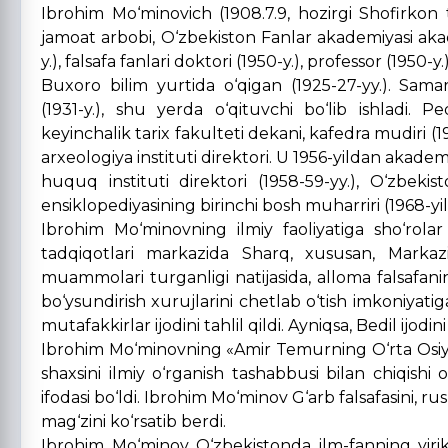
Ibrohim Mo‘minovich (1908.7.9, hozirgi Shofirkon 
jamoat arbobi, O‘zbekiston Fanlar akademiyasi akad
y.), falsafa fanlari doktori (1950-y.), professor (1950-y.)
Buxoro bilim yurtida o‘qigan (1925-27-yy.). Sama
(1931-y.), shu yerda o‘qituvchi bo‘lib ishladi. Pe
keyinchalik tarix fakulteti dekani, kafedra mudiri (1
arxeologiya instituti direktori. U 1956-yildan akade
huquq instituti direktori (1958-59-yy.), O‘zbekis
ensiklopediyasining birinchi bosh muharriri (1968-yil
Ibrohim Mo‘minovning ilmiy faoliyatiga sho‘rolar
tadqiqotlari markazida Sharq, xususan, Markaziy 
muammolari turganligi natijasida, alloma falsafan
bo‘ysundirish xurujlarini chetlab o‘tish imkoniyat
mutafakkirlar ijodini tahlil qildi. Ayniqsa, Bedil ijo
Ibrohim Mo‘minovning «Amir Temurning O‘rta Osiyo 
shaxsini ilmiy o‘rganish tashabbusi bilan chiqishi 
ifodasi bo‘ldi. Ibrohim Mo‘minov G‘arb falsafasini, ru
mag‘zini ko‘rsatib berdi.
Ibrohim Mo‘minov O‘zbekistonda ilm-fanning yirik ta