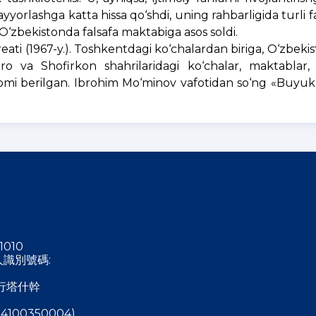
tayyorlashga katta hissa qo‘shdi, uning rahbarligida turli f
 O‘zbekistonda falsafa maktabiga asos soldi.
ti (1967-y.). Toshkentdagi ko‘chalardan biriga, O‘zbeki
ro va Shofirkon shahrilaridagi ko‘chalar, maktablar,
omi berilgan. Ibrohim Mo‘minov vafotidan so‘ng «Buyuk 
1010
稅人識別號碼:
行塔什幹
4100350004)