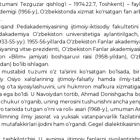
tumani Tezguzar qishlog‘i – 1974.22.7, Toshkent) – fayl
emigi (1956-y.), O‘zbekistonda xizmat ko‘rsatgan fan ar
.
rqand Pedakademiyasining ijtimoiy-iktisodiy fakultetin
dakademiya O‘zbekiston universitetiga aylantirilgach, f
933-55-yy.). 1955-56-yillarda O‘zbekiston Fanlar akademiya
miyaning vitse-prezidenti, O‘zbekiston Fanlar akademiyasi
ton «Bilim» jamiyati boshqaruvi raisi (1958-yildan), O‘
dan) bo‘lib ishlagan.
 mustabid tuzumi o‘z ta’sirini ko‘rsatgan bo‘lsada, bi
Osiyo xalqlarining ijtimoiy-falsafiy hamda ilmiy-tabii
ing o‘ta siyosiylashuvini, uni hukmron mafkura xizmatig
iga ega bo‘ldi. U Navoiydan tortib, Ahmad Donishgacha bo
dini chukur o‘rganib, uning merosini tushunishni ancha yengi
tarixida tutgan o‘rni va roli» asari (1968-y.), umuman 
olimning ilmiy jasorat va yuksak vatanparvarlik fazilati
s mutafakkirlari ijodini ham o‘rgandi. Gegel dialektikasinin
shkilotchisi. U, ayniqsa, ijtimoiy fanlarni rivojlantiris