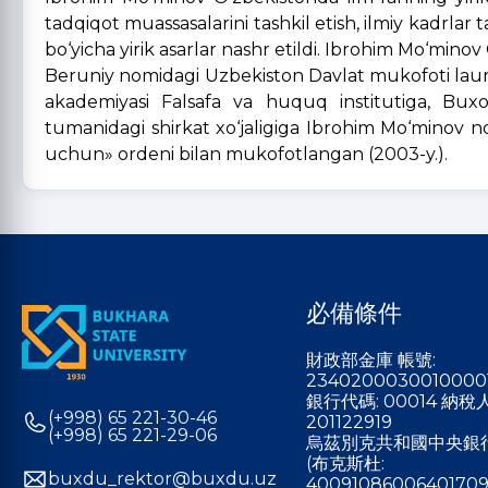
tadqiqot muassasalarini tashkil etish, ilmiy kadrlar 
bo‘yicha yirik asarlar nashr etildi. Ibrohim Mo‘minov
Beruniy nomidagi Uzbekiston Davlat mukofoti laurea
akademiyasi Falsafa va huquq institutiga, Buxo
tumanidagi shirkat xo‘jaligiga Ibrohim Mo‘minov n
uchun» ordeni bilan mukofotlangan (2003-y.).
必備條件
財政部金庫 帳號:
2340200030010000
銀行代碼: 00014 納
(+998) 65 221-30-46
201122919
(+998) 65 221-29-06
烏茲別克共和國中央銀
(布克斯杜:
buxdu_rektor@buxdu.uz
40091086006401709