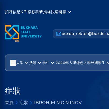
招聘信息
KPI指标
科研指标
快速链接
buxdu_rektor@buxdu.u
大学
活動
学生
2026年入學
綠色大學
外國學生
症狀
首頁
症狀
IBROHIM MO‘MINOV