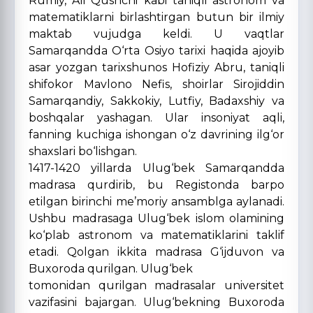
Rumiy, Ali Qushchi kabi taniqli astronom va
matematiklarni birlashtirgan butun bir ilmiy
maktab vujudga keldi. U vaqtlar
Samarqandda O‘rta Osiyo tarixi haqida ajoyib
asar yozgan tarixshunos Hofiziy Abru, taniqli
shifokor Mavlono Nefis, shoirlar Sirojiddin
Samarqandiy, Sakkokiy, Lutfiy, Badaxshiy va
boshqalar yashagan. Ular insoniyat aqli,
fanning kuchiga ishongan o‘z davrining ilg‘or
shaxslari bo‘lishgan.
1417-1420 yillarda Ulug‘bek Samarqandda
madrasa qurdirib, bu Registonda barpo
etilgan birinchi me’moriy ansamblga aylanadi.
Ushbu madrasaga Ulug‘bek islom olamining
ko‘plab astronom va matematiklarini taklif
etadi. Qolgan ikkita madrasa G‘ijduvon va
Buxoroda qurilgan. Ulug‘bek
tomonidan qurilgan madrasalar universitet
vazifasini bajargan. Ulug‘bekning Buxoroda