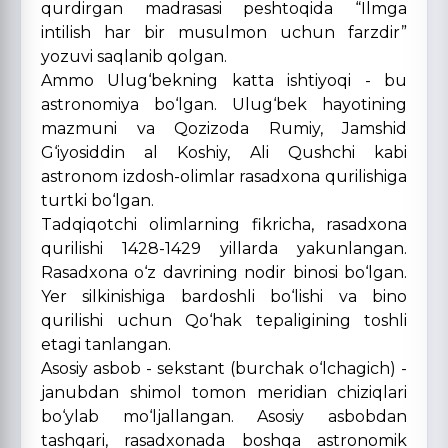
qurdirgan madrasasi peshtoqida “Ilmga
intilish har bir musulmon uchun farzdir”
yozuvi saqlanib qolgan.
Ammo Ulug‘bekning katta ishtiyoqi - bu
astronomiya bo‘lgan. Ulug‘bek hayotining
mazmuni va Qozizoda Rumiy, Jamshid
G‘iyosiddin al Koshiy, Ali Qushchi kabi
astronom izdosh-olimlar rasadxona qurilishiga
turtki bo‘lgan.
Tadqiqotchi olimlarning fikricha, rasadxona
qurilishi 1428-1429 yillarda yakunlangan.
Rasadxona o‘z davrining nodir binosi bo‘lgan.
Yer silkinishiga bardoshli bo‘lishi va bino
qurilishi uchun Qo‘hak tepaligining toshli
etagi tanlangan.
Asosiy asbob - sekstant (burchak o‘lchagich) -
janubdan shimol tomon meridian chiziqlari
bo‘ylab mo‘ljallangan. Asosiy asbobdan
tashqari, rasadxonada boshqa astronomik