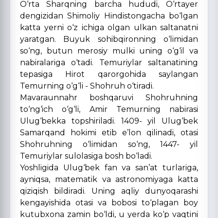
O‘rta Sharqning barcha hududi, O‘rtayer
dengizidan Shimoliy Hindistongacha bo‘lgan
katta yerni o‘z ichiga olgan ulkan saltanatni
yaratgan. Buyuk sohibqironning o‘limidan
so‘ng, butun merosiy mulki uning o‘g‘il va
nabiralariga o‘tadi. Temuriylar saltanatining
tepasiga Hirot qarorgohida saylangan
Temurning o‘g‘li - Shohruh o‘tiradi.
Mavaraunnahr boshqaruvi Shohruhning
to‘ng‘ich o‘g‘li, Amir Temurning nabirasi
Ulug‘bekka topshiriladi. 1409- yil Ulug‘bek
Samarqand hokimi etib e’lon qilinadi, otasi
Shohruhning o‘limidan so‘ng, 1447- yil
Temuriylar sulolasiga bosh bo‘ladi.
Yoshligida Ulug‘bek fan va san’at turlariga,
ayniqsa, matematik va astronomiyaga katta
qiziqish bildiradi. Uning aqliy dunyoqarashi
kengayishida otasi va bobosi to‘plagan boy
kutubxona zamin bo‘ldi, u yerda ko‘p vaqtini