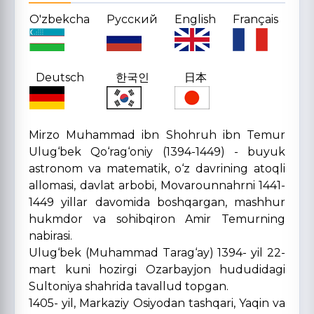
O'zbekcha
Русский
English
Français
Deutsch
한국인
日本
Mirzo Muhammad ibn Shohruh ibn Temur
Ulug‘bek Qo‘rag‘oniy (1394-1449) - buyuk
astronom va matematik, o‘z davrining atoqli
allomasi, davlat arbobi,
Movarounnahrni
1441-
1449 yillar davomida boshqargan, mashhur
hukmdor va sohibqiron Amir Temurning
nabirasi.
Ulug‘bek (Muhammad Tarag‘ay) 1394- yil 22-
mart kuni hozirgi Ozarbayjon hududidagi
Sultoniya shahrida tavallud topgan.
1405- yil, Markaziy Osiyodan tashqari, Yaqin va