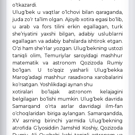
o‘tkazardi.
Ulug‘bek u vaqtlar o‘lchovi bilan qaraganda,
juda zo‘r ta’lim olgan. Ajoyib xotira egasi bo‘lib,
u arab va fors tilini erkin egallagan, turk
she’riyatini yaxshi bilgan, adabiy uslublarni
egallagan va adabiy bahslarda ishtirok etgan.
O‘zi ham she’rlar yozgan. Ulug‘bekning ustozi
taniqli olim, Temuriylar saroyidagi mashhur
matematik va astronom Qozizoda Rumiy
bo‘lgan. U to‘qqiz yasharli Ulug‘bekka
Marog‘adagi mashhur rasadxona xarobalarini
ko‘rsatgan. Yoshlikdagi aynan shu
xotiralari bo‘lajak astronom kelajagini
belgilagan bo‘lishi mumkin. Ulug‘bek davrida
Samarqand o‘rta asrlar davridagi ilm-fan
o‘choqlaridan biriga aylangan. Samarqandda,
XV asrning birinchi yarmida Ulug‘bekning
atrofida G‘iyosiddin Jamshid Koshiy, Qozizoda