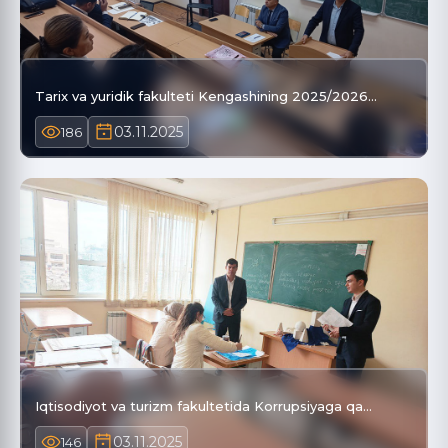
Tarix va yuridik fakulteti Kengashining 2025/2026…
03.11.2025
186
Iqtisodiyot va turizm fakultetida Korrupsiyaga qa…
03.11.2025
146