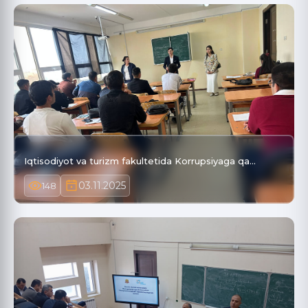
Iqtisodiyot va turizm fakultetida Korrupsiyaga qa…
03.11.2025
148