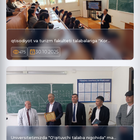
qtisodiyot va turizm fakulteti talabalariga "Kor…
30.10.2025
475
Universitetimizda "O'qituvchi talaba nigohida" ma…