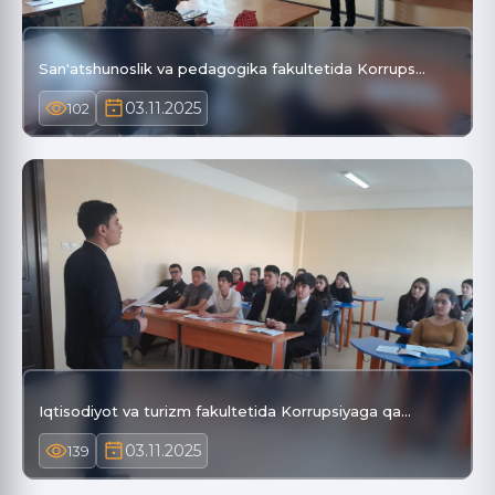
San'atshunoslik va pedagogika fakultetida Korrups…
03.11.2025
102
Iqtisodiyot va turizm fakultetida Korrupsiyaga qa…
03.11.2025
139