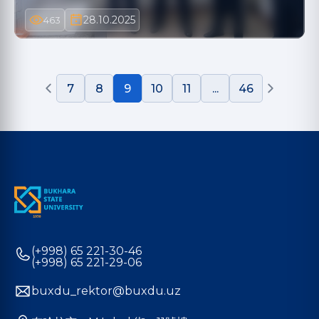
28.10.2025
463
7
8
9
10
11
...
46
(+998) 65 221-30-46
(+998) 65 221-29-06
buxdu_rektor@buxdu.uz