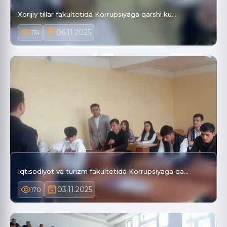
Xorijiy tillar fakultetida Korrupsiyaga qarshi ku…
06.11.2025
174
Iqtisodiyot va turizm fakultetida Korrupsiyaga qa…
03.11.2025
170