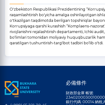
Oʻzbekiston Respublikasi Prezidentining “Korrupsiy
raqamlashtirish boʻyicha amalga oshirilayotgan ish
oʻtkazilgan taqdimotda berilgan topshiriqlar bayoni
Korrupsiyaga qarshi kurashish “Komplaens-nazorat” t
rivojlanishni rejalashtirish departamenti, Ichki aud
bo'limlari tomonidan moliyaviy huquqbuzarlik hamda y
qaratilgan tushuntirish-targ'ibot tadbiri bo'lib o'tdi.
必備條件
財政部金庫 帳號:
2340200030010000
銀行代碼: 00014 納