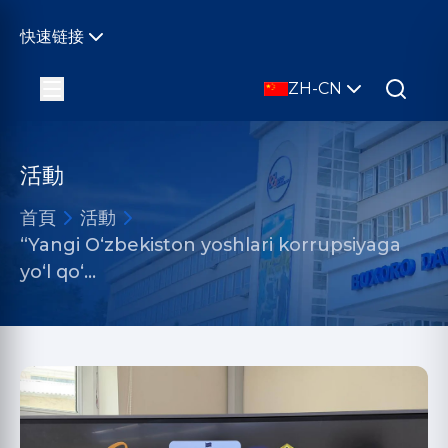
快速链接
ZH-CN
活動
首頁
活動
“Yangi O‘zbekiston yoshlari korrupsiyaga
yo‘l qo‘…