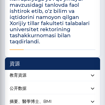
mavzusidagi tanlovda faol
ishtirok etib, o‘z bilim va
iqtidorini namoyon qilgan
Xorijiy tillar fakulteti talabalari
universitet rektorining
tashakkurnomasi bilan
taqdirlandi.
資源
教育資源
公开数据
摘要、醫學博士、BMI