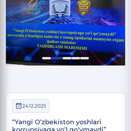
24.12.2025
“Yangi O‘zbekiston yoshlari
korrupsiyaga yo‘l qo‘ymaydi”