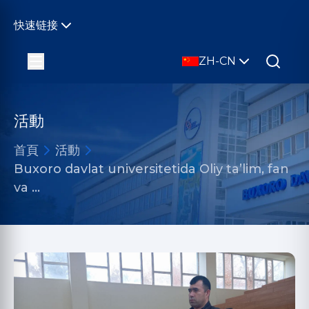
快速链接
ZH-CN
活動
首頁
活動
Buxoro davlat universitetida Oliy ta’lim, fan
va …