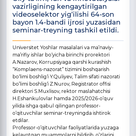
vazirligining kengaytirilgan
videoselektor yig‘ilishi 64-son
bayon 1.4-bandi ijrosi yuzasidan
seminar-treyning tashkil etildi.
Universitet Yoshlar masalalari va ma’naviy-
ma’rifiy ishlar bo‘yicha birinchi prorektori
A.Nazarov, Korrupsiyaga qarshi kurashish
“Komplaens-nazorat” tizimini boshqarish
bo‘limi boshlig‘i Y.Quliyev, Talim sifati nazorati
bo’limi boshlig‘i Z.Nurov, Registrator offisi
direktori S.Muxlisov, rektor maslahatchisi
H.Eshankulovlar hamda 2025/2026-o’quv
yilida ishga qabul qilingan professor-
o’qituvchilar seminar-treyningda ishtirok
etdilar.
Professor-o’qituvchilar faoliyatlarida yuzaga
kelayotgan muammolarni bildirib, o’zlarini