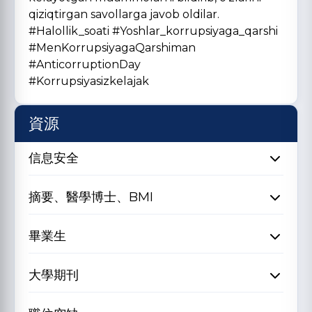
qiziqtirgan savollarga javob oldilar.
#Halollik_soati #Yoshlar_korrupsiyaga_qarshi
#MenKorrupsiyagaQarshiman
#AnticorruptionDay
#Korrupsiyasizkelajak
資源
信息安全
摘要、醫學博士、BMI
畢業生
大學期刊