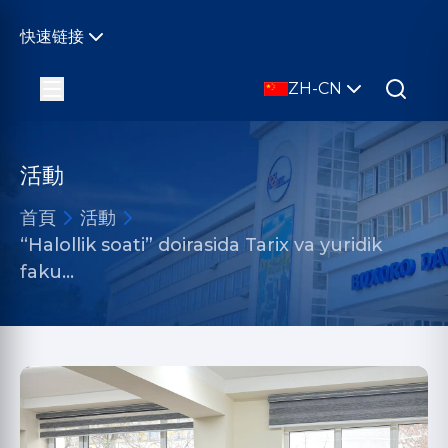
快速链接
ZH-CN
活動
首頁
活動
“Halollik soati” doirasida Tarix va yuridik
faku…