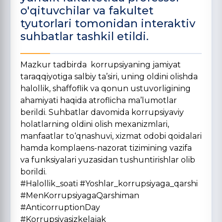
o'qituvchilar va fakultet
tyutorlari tomonidan interaktiv
suhbatlar tashkil etildi.
Mazkur tadbirda korrupsiyaning jamiyat
taraqqiyotiga salbiy ta’siri, uning oldini olishda
halollik, shaffoflik va qonun ustuvorligining
ahamiyati haqida atroflicha ma’lumotlar
berildi. Suhbatlar davomida korrupsiyaviy
holatlarning oldini olish mexanizmlari,
manfaatlar to‘qnashuvi, xizmat odobi qoidalari
hamda komplaens-nazorat tizimining vazifa
va funksiyalari yuzasidan tushuntirishlar olib
borildi.
#Halollik_soati #Yoshlar_korrupsiyaga_qarshi
#MenKorrupsiyagaQarshiman
#AnticorruptionDay
#Korrupsiyasizkelajak