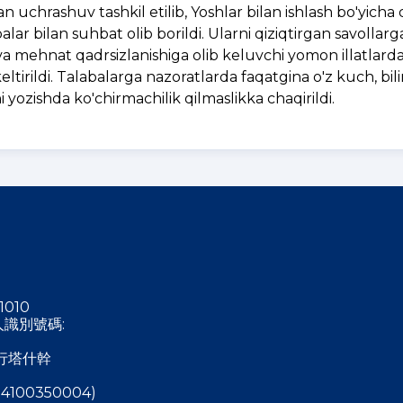
an uchrashuv tashkil etilib, Yoshlar bilan ishlash bo'yicha
alar bilan suhbat olib borildi. Ularni qiziqtirgan savollarg
m va mehnat qadrsizlanishiga olib keluvchi yomon illatlarda
ltirildi. Talabalarga nazoratlarda faqatgina o'z kuch, bil
ni yozishda ko'chirmachilik qilmaslikka chaqirildi.
1010
稅人識別號碼:
行塔什幹
4100350004)