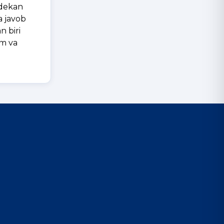
 dekan
a javob
n biri
im va