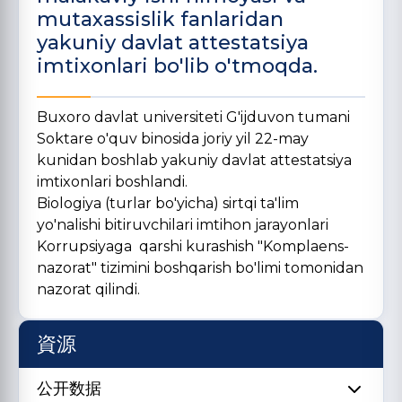
mutaxassislik fanlaridan
yakuniy davlat attestatsiya
imtixonlari bo'lib o'tmoqda.
Buxoro davlat universiteti G'ijduvon tumani
Soktare o'quv binosida joriy yil 22-may
kunidan boshlab yakuniy davlat attestatsiya
imtixonlari boshlandi.
Biologiya (turlar bo'yicha) sirtqi ta'lim
yo'nalishi bitiruvchilari imtihon jarayonlari
Korrupsiyaga qarshi kurashish "Komplaens-
nazorat" tizimini boshqarish bo'limi tomonidan
nazorat qilindi.
資源
公开数据