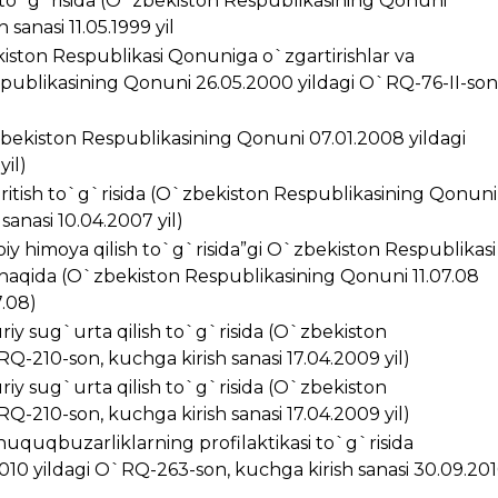
i to`g`risida (O`zbekiston Respublikasining Qonuni
sanasi 11.05.1999 yil
kiston Respublikasi Qonuniga o`zgartirishlar va
spublikasining Qonuni 26.05.2000 yildagi O`RQ-76-II-son
zbekiston Respublikasining Qonuni 07.01.2008 yildagi
yil)
kiritish to`g`risida (O`zbekiston Respublikasining Qonuni
anasi 10.04.2007 yil)
iy himoya qilish to`g`risida”gi O`zbekiston Respublikasi
 haqida (O`zbekiston Respublikasining Qonuni 11.07.08
7.08)
riy sug`urta qilish to`g`risida (O`zbekiston
Q-210-son, kuchga kirish sanasi 17.04.2009 yil)
riy sug`urta qilish to`g`risida (O`zbekiston
Q-210-son, kuchga kirish sanasi 17.04.2009 yil)
huquqbuzarliklarning profilaktikasi to`g`risida
10 yildagi O`RQ-263-son, kuchga kirish sanasi 30.09.20