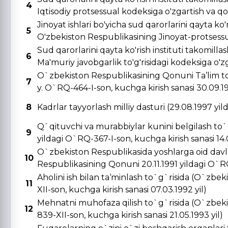
4
Iqtisodiy protsessual kodeksiga o'zgartish va qo's
Jinoyat ishlari bo'yicha sud qarorlarini qayta ko'r
5
O'zbekiston Respublikasining Jinoyat-protsessual
Sud qarorlarini qayta ko'rish instituti takomill
6
Ma'muriy javobgarlik to'g'risidagi kodeksiga o'zga
O`zbekiston Respublikasining Qonuni Ta’lim to
7
y. O`RQ-464-I-son, kuchga kirish sanasi 30.09.19
8
Kadrlar tayyorlash milliy dasturi (29.08.1997 yi
Q`qituvchi va murabbiylar kunini belgilash to`
9
yildagi O`RQ-367-I-son, kuchga kirish sanasi 14.0
O`zbekiston Respublikasida yoshlarga oid davla
10
Respublikasining Qonuni 20.11.1991 yildagi O`RQ-
Aholini ish bilan ta‘minlash to`g`risida (O`zbe
11
XII-son, kuchga kirish sanasi 07.03.1992 yil)
Mehnatni muhofaza qilish to`g`risida (O`zbeki
12
839-XII-son, kuchga kirish sanasi 21.05.1993 yil)