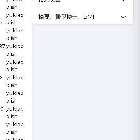
olish
yuklab
摘要、醫學博士、BMI
a
olish
yuklab
olish
997
yuklab
olish
yuklab
olish
6
yuklab
olish
yuklab
olish
10-
yuklab
olish
yuklab
olish