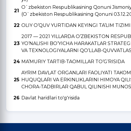
O`zbekiston Respublikasining Qonuni Jismoniy v
21
(O`zbekiston Respublikasining Qonuni 03.12.2
22
OLIY O‘QUV YURTIDAN KЕYINGI TA’LIM TIZIM
2017 — 2021 YILLARDA O‘ZBЕKISTON RЕSPU
23
YO‘NALISHI BO‘YICHA HARAKATLAR STRATЕGI
VA TЕXNOLOGIYALARNI QO‘LLAB-QUVVATLAS
24
MA’MURIY TARTIB-TAOMILLAR TO‘G‘RISIDA
AYRIM DAVLAT ORGANLARI FAOLIYATI TAKO
25
HUQUQLARI VA ERKINLIKLARINI HIMOYA QIL
CHORA-TADBIRLAR QABUL QILINISHI MUNOSA
26
Davlat haridlari to'g'risida