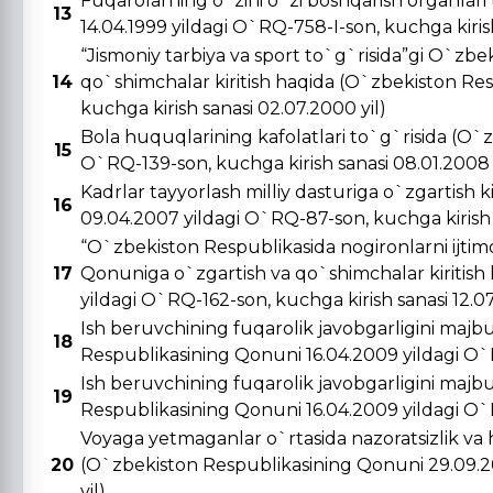
Fuqarolarning o`zini o`zi boshqarish organlar
13
14.04.1999 yildagi O`RQ-758-I-son, kuchga kirish 
“Jismoniy tarbiya va sport to`g`risida”gi O`zbe
14
qo`shimchalar kiritish haqida (O`zbekiston Re
kuchga kirish sanasi 02.07.2000 yil)
Bola huquqlarining kafolatlari to`g`risida (O`
15
O`RQ-139-son, kuchga kirish sanasi 08.01.2008 
Kadrlar tayyorlash milliy dasturiga o`zgartish 
16
09.04.2007 yildagi O`RQ-87-son, kuchga kirish s
“O`zbekiston Respublikasida nogironlarni ijtimo
17
Qonuniga o`zgartish va qo`shimchalar kiritish
yildagi O`RQ-162-son, kuchga kirish sanasi 12.0
Ish beruvchining fuqarolik javobgarligini majbu
18
Respublikasining Qonuni 16.04.2009 yildagi O`R
Ish beruvchining fuqarolik javobgarligini majbu
19
Respublikasining Qonuni 16.04.2009 yildagi O`R
Voyaga yetmaganlar o`rtasida nazoratsizlik va 
20
(O`zbekiston Respublikasining Qonuni 29.09.20
yil)