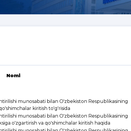
Nomi
ashtirilishi munosabati bilan O'zbekiston Respublikasining
'shimchalar kiritish to'g'risida
ashtirilishi munosabati bilan O'zbekiston Respublikasining
ksiga o'zgartirish va qo'shimchalar kiritish haqida
ashtirilishi munosabati bilan O'zbekiston Respublikasining