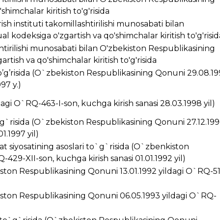
himchalar kiritish to'g'risida
ish instituti takomillashtirilishi munosabati bilan
 kodeksiga o'zgartish va qo'shimchalar kiritish to'g'risid
ashtirilishi munosabati bilan O'zbekiston Respublikasining
rtish va qo'shimchalar kiritish to'g'risida
’g’risida (O`zbekiston Respublikasining Qonuni 29.08.1
97 y.)
ldagi O`RQ-463-I-son, kuchga kirish sanasi 28.03.1998 yil)
g`risida (O`zbekiston Respublikasining Qonuni 27.12.199
1.1997 yil)
t siyosatining asoslari to`g`risida (O`zbenkiston
429-XII-son, kuchga kirish sanasi 01.01.1992 yil)
kiston Respublikasining Qonuni 13.01.1992 yildagi O`RQ-5
ston Respublikasining Qonuni 06.05.1993 yildagi O`RQ-