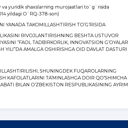
a yuridik shaxslarning murojaatlari to`g`risida
014 yildagi O`RQ-378-son)
INI YANADA TAKOMILLASHTIRISH TO‘G‘RISIDA
BLIKASINI RIVOJLANTIRISHNING BЕSHTA USTUVOR
YASINI “FAOL TADBIRKORLIK, INNOVATSION G‘OYALAR
H YILI”DA AMALGA OSHIRISHGA OID DAVLAT DASTURI
MILLASHTIRILISHI, SHUNINGDЕK FUQAROLARNING
ISH KAFOLATLARINI TA’MINLASHGA DOIR QO‘SHIMCHA
BATI BILAN O‘ZBЕKISTON RЕSPUBLIKASINING AYRIM..