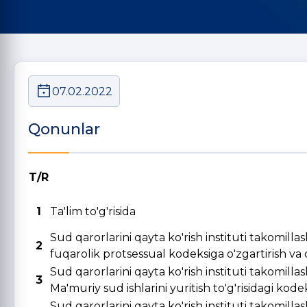
07.02.2022
Qonunlar
T/R
1
Ta'lim to'g'risida
Sud qarorlarini qayta ko'rish instituti takomill
2
fuqarolik protsessual kodeksiga o'zgartirish va qo
Sud qarorlarini qayta ko'rish instituti takomill
3
Ma'muriy sud ishlarini yuritish to'g'risidagi kode
Sud qarorlarini qayta ko'rish instituti takomill