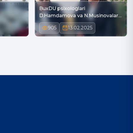
BuxDU psixologlari
D.Hamdamova va N.Musinovalar
I…
905
13.02.2025