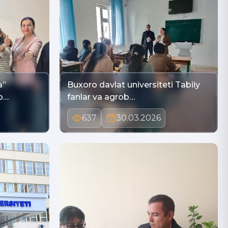
a”
Buxoro davlat universiteti Tabiiy
o…
fanlar va agrob…
637
30.03.2026