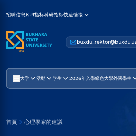
招聘信息
KPI指标
科研指标
快速链接
buxdu_rektor@buxdu.u
大学
活動
学生
2026年入學
綠色大學
外國學生
首頁
心理學家的建議