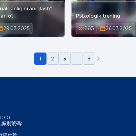
nalganligini aniqlash"
ari o'…
Psixologik trening
29.03.2025
883
26.03.2025
1
2
3
...
9
1010
稅人識別號碼:
行塔什幹