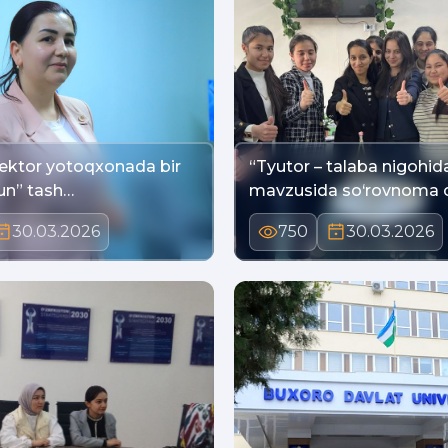
ktor yotoqxonada bir
“Tyutor – talaba nigohid
tun” tash…
mavzusida so‘rovnoma 
30.03.2026
750
30.03.2026