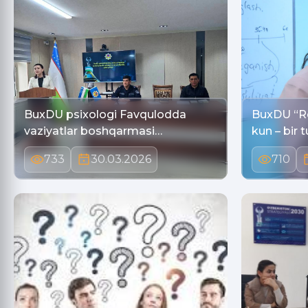
BuxDU psixologi Favqulodda
BuxDU “Re
vaziyatlar boshqarmasi…
kun – bir 
733
30.03.2026
710