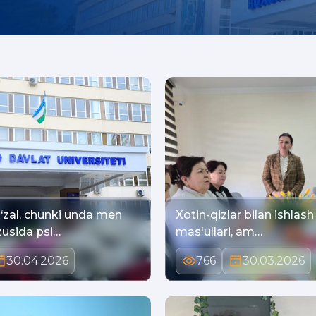
‘zal, chunki unda men
Xotin-qizlar bilan ishlash
usida psi…
mas'ullari, am…
30.04.2026
766
30.03.2026