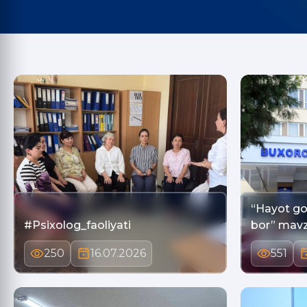
“Hayot go
#Psixolog_faoliyati
bor” mavz
250
16.07.2026
551