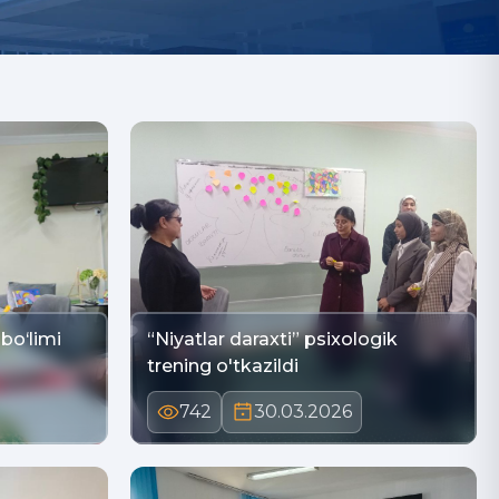
 bo‘limi
“Niyatlar daraxti” psixologik
trening o'tkazildi
742
30.03.2026