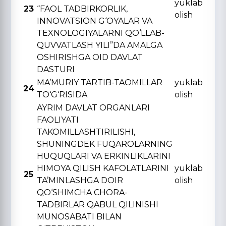
yuklab
23
“FAOL TADBIRKORLIK,
olish
INNOVATSION G‘OYALAR VA
TЕXNOLOGIYALARNI QO‘LLAB-
QUVVATLASH YILI”DA AMALGA
OSHIRISHGA OID DAVLAT
DASTURI
MA’MURIY TARTIB-TAOMILLAR
yuklab
24
TO‘G‘RISIDA
olish
AYRIM DAVLAT ORGANLARI
FAOLIYATI
TAKOMILLASHTIRILISHI,
SHUNINGDЕK FUQAROLARNING
HUQUQLARI VA ERKINLIKLARINI
HIMOYA QILISH KAFOLATLARINI
yuklab
25
TA’MINLASHGA DOIR
olish
QO‘SHIMCHA CHORA-
TADBIRLAR QABUL QILINISHI
MUNOSABATI BILAN