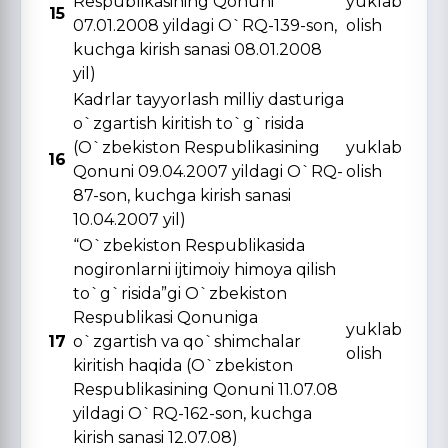
Respublikasining Qonuni
yuklab
15
07.01.2008 yildagi O`RQ-139-son,
olish
kuchga kirish sanasi 08.01.2008
yil)
Kadrlar tayyorlash milliy dasturiga
o`zgartish kiritish to`g`risida
(O`zbekiston Respublikasining
yuklab
16
Qonuni 09.04.2007 yildagi O`RQ-
olish
87-son, kuchga kirish sanasi
10.04.2007 yil)
“O`zbekiston Respublikasida
nogironlarni ijtimoiy himoya qilish
to`g`risida”gi O`zbekiston
Respublikasi Qonuniga
yuklab
17
o`zgartish va qo`shimchalar
olish
kiritish haqida (O`zbekiston
Respublikasining Qonuni 11.07.08
yildagi O`RQ-162-son, kuchga
kirish sanasi 12.07.08)