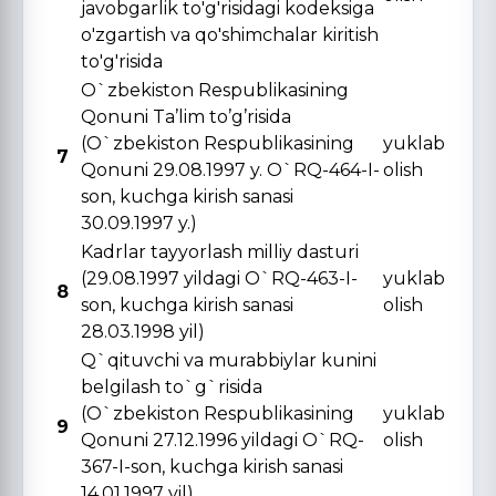
javobgarlik to'g'risidagi kodeksiga
o'zgartish va qo'shimchalar kiritish
to'g'risida
O`zbekiston Respublikasining
Qonuni Ta’lim to’g’risida
(O`zbekiston Respublikasining
yuklab
7
Qonuni 29.08.1997 y. O`RQ-464-I-
olish
son, kuchga kirish sanasi
30.09.1997 y.)
Kadrlar tayyorlash milliy dasturi
(29.08.1997 yildagi O`RQ-463-I-
yuklab
8
son, kuchga kirish sanasi
olish
28.03.1998 yil)
Q`qituvchi va murabbiylar kunini
belgilash to`g`risida
(O`zbekiston Respublikasining
yuklab
9
Qonuni 27.12.1996 yildagi O`RQ-
olish
367-I-son, kuchga kirish sanasi
14.01.1997 yil)