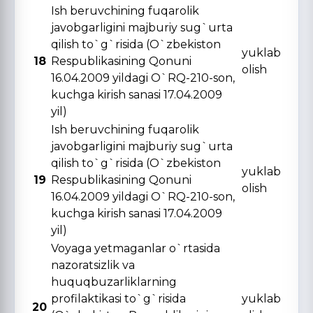
Ish beruvchining fuqarolik
javobgarligini majburiy sug`urta
qilish to`g`risida (O`zbekiston
yuklab
18
Respublikasining Qonuni
olish
16.04.2009 yildagi O`RQ-210-son,
kuchga kirish sanasi 17.04.2009
yil)
Ish beruvchining fuqarolik
javobgarligini majburiy sug`urta
qilish to`g`risida (O`zbekiston
yuklab
19
Respublikasining Qonuni
olish
16.04.2009 yildagi O`RQ-210-son,
kuchga kirish sanasi 17.04.2009
yil)
Voyaga yetmaganlar o`rtasida
nazoratsizlik va
huquqbuzarliklarning
profilaktikasi to`g`risida
yuklab
20