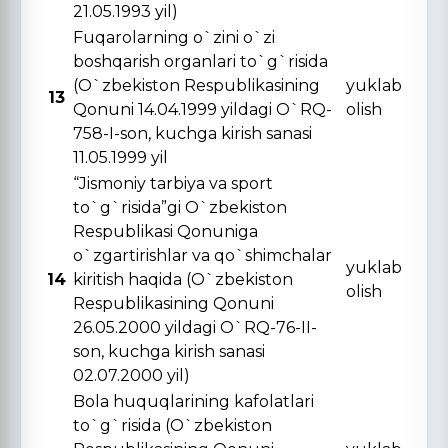
21.05.1993 yil)
Fuqarolarning o`zini o`zi
boshqarish organlari to`g`risida
(O`zbekiston Respublikasining
yuklab
13
Qonuni 14.04.1999 yildagi O`RQ-
olish
758-I-son, kuchga kirish sanasi
11.05.1999 yil
“Jismoniy tarbiya va sport
to`g`risida”gi O`zbekiston
Respublikasi Qonuniga
o`zgartirishlar va qo`shimchalar
yuklab
14
kiritish haqida (O`zbekiston
olish
Respublikasining Qonuni
26.05.2000 yildagi O`RQ-76-II-
son, kuchga kirish sanasi
02.07.2000 yil)
Bola huquqlarining kafolatlari
to`g`risida (O`zbekiston