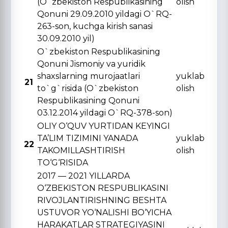
(O`zbekiston Respublikasining
olish
Qonuni 29.09.2010 yildagi O`RQ-
263-son, kuchga kirish sanasi
30.09.2010 yil)
O`zbekiston Respublikasining
Qonuni Jismoniy va yuridik
shaxslarning murojaatlari
yuklab
21
to`g`risida (O`zbekiston
olish
Respublikasining Qonuni
03.12.2014 yildagi O`RQ-378-son)
OLIY O‘QUV YURTIDAN KЕYINGI
TA’LIM TIZIMINI YANADA
yuklab
22
TAKOMILLASHTIRISH
olish
TO‘G‘RISIDA
2017 — 2021 YILLARDA
O‘ZBЕKISTON RЕSPUBLIKASINI
RIVOJLANTIRISHNING BЕSHTA
USTUVOR YO‘NALISHI BO‘YICHA
HARAKATLAR STRATЕGIYASINI