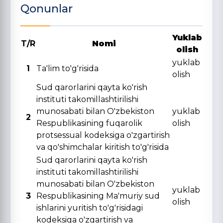
Qonunlar
Yuklab
T/R
Nomi
olish
yuklab
1
Ta'lim to'g'risida
olish
Sud qarorlarini qayta ko'rish
instituti takomillashtirilishi
munosabati bilan O'zbekiston
yuklab
2
Respublikasining fuqarolik
olish
protsessual kodeksiga o'zgartirish
va qo'shimchalar kiritish to'g'risida
Sud qarorlarini qayta ko'rish
instituti takomillashtirilishi
munosabati bilan O'zbekiston
yuklab
3
Respublikasining Ma'muriy sud
olish
ishlarini yuritish to'g'risidagi
kodeksiga o'zgartirish va