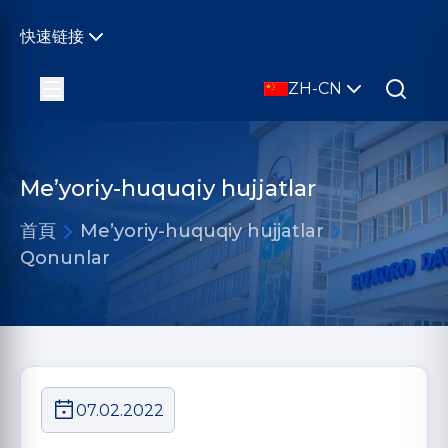
快速链接
ZH-CN
Me’yoriy-huquqiy hujjatlar
首頁
Me’yoriy-huquqiy hujjatlar
Qonunlar
07.02.2022