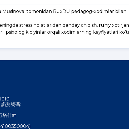
ozira Musinova tomonidan BuxDU pedagog-xodimlar bilan 
eningda stress holatlaridan qanday chiqish, ruhiy xotirjaml
i psixologik o'yinlar orqali xodimlarning kayfiyatlari ko'ta
1010
稅人識別號碼:
行塔什幹
4100350004)