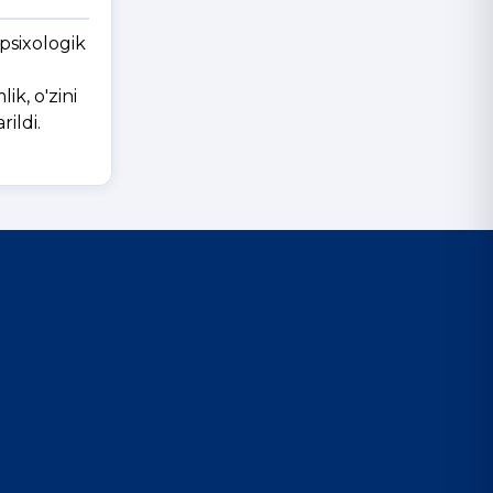
psixologik
ik, o'zini
rildi.