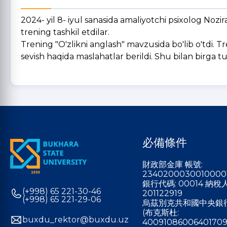
2024- yil 8- iyul sanasida amaliyotchi psixolog N
trening tashkil etdilar.
Trening "O'zlikni anglash" mavzusida bo'lib o'tdi. Tr
sevish haqida maslahatlar berildi. Shu bilan birga turl
必備條件
財政部金庫 帳號:
2340200030010000
銀行代碼: 00014 納
(+998) 65 221-30-46
201122919
(+998) 65 221-29-06
烏茲別克共和國中央銀
(布克斯杜:
buxdu_rektor@buxdu.uz
40091086006401709