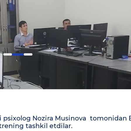
tchi psixolog Nozira Musinova tomonidan
ening tashkil etdilar.