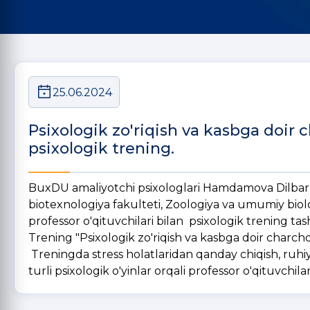
25.06.2024
Psixologik zo'riqish va kasbga doir
psixologik trening.
BuxDU amaliyotchi psixologlari Hamdamova Dilbar
biotexnologiya fakulteti, Zoologiya va umumiy biol
professor o'qituvchilari bilan psixologik trening tash
Trening "Psixologik zo'riqish va kasbga doir ch
Treningda stress holatlaridan qanday chiqish, ruhiy x
turli psixologik o'yinlar orqali professor o'qituvchilar