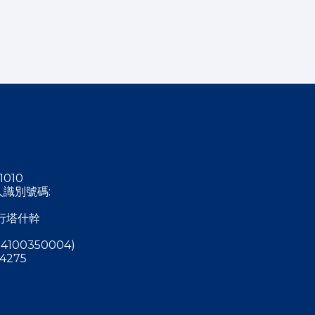
1010
稅人識別號碼:
行塔什幹
4100350004)
4275