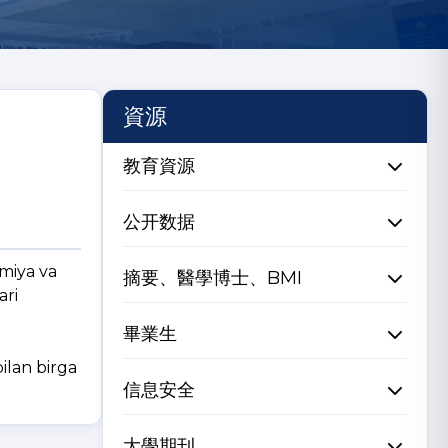
資源
教育資源
公开数据
miya va
摘要、醫學博士、BMI
ari
畢業生
bilan birga
信息安全
大學期刊