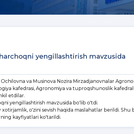
 charchoqni yengillashtirish mavzusida
 Ochilovna va Musinova Nozira Mirzadjanovnalar Agrono
ogiya kafedrasi, Agronomiya va tuproqshunoslik kafedral
kil etdilar.
archoqni yengillashtirish mavzusida bo'lib o'tdi.
otirjamlik, o'zini sevish haqida maslahatlar berildi. Shu 
ning kayfiyatlari ko'tarildi.