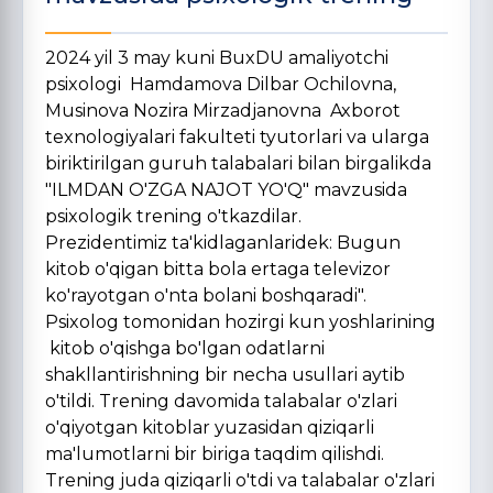
2024 yil 3 may kuni BuxDU amaliyotchi
psixologi Hamdamova Dilbar Ochilovna,
Musinova Nozira Mirzadjanovna Axborot
texnologiyalari fakulteti tyutorlari va ularga
biriktirilgan guruh talabalari bilan birgalikda
"ILMDAN O'ZGA NAJOT YO'Q" mavzusida
psixologik trening o'tkazdilar.
Prezidentimiz ta'kidlaganlaridek: Bugun
kitob o'qigan bitta bola ertaga televizor
ko'rayotgan o'nta bolani boshqaradi".
Psixolog tomonidan hozirgi kun yoshlarining
kitob o'qishga bo'lgan odatlarni
shakllantirishning bir necha usullari aytib
o'tildi. Trening davomida talabalar o'zlari
o'qiyotgan kitoblar yuzasidan qiziqarli
ma'lumotlarni bir biriga taqdim qilishdi.
Trening juda qiziqarli o'tdi va talabalar o'zlari