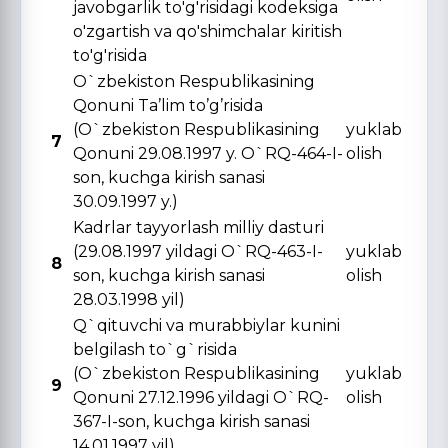
javobgarlik to'g'risidagi kodeksiga
o'zgartish va qo'shimchalar kiritish
to'g'risida
O`zbekiston Respublikasining
Qonuni Ta’lim to’g’risida
(O`zbekiston Respublikasining
yuklab
7
Qonuni 29.08.1997 y. O`RQ-464-I-
olish
son, kuchga kirish sanasi
30.09.1997 y.)
Kadrlar tayyorlash milliy dasturi
(29.08.1997 yildagi O`RQ-463-I-
yuklab
8
son, kuchga kirish sanasi
olish
28.03.1998 yil)
Q`qituvchi va murabbiylar kunini
belgilash to`g`risida
(O`zbekiston Respublikasining
yuklab
9
Qonuni 27.12.1996 yildagi O`RQ-
olish
367-I-son, kuchga kirish sanasi
14.01.1997 yil)