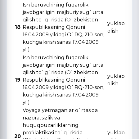
Ish beruvchining fuqarolik
javobgarligini majburiy sug`urta
qilish to`g`risida (O`zbekiston
yuklab
18
Respublikasining Qonuni
olish
16.04.2009 yildagi O`RQ-210-son,
kuchga kirish sanasi 17.04.2009
yil)
Ish beruvchining fuqarolik
javobgarligini majburiy sug`urta
qilish to`g`risida (O`zbekiston
yuklab
19
Respublikasining Qonuni
olish
16.04.2009 yildagi O`RQ-210-son,
kuchga kirish sanasi 17.04.2009
yil)
Voyaga yetmaganlar o`rtasida
nazoratsizlik va
huquqbuzarliklarning
profilaktikasi to`g`risida
yuklab
20