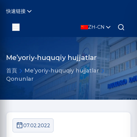
快速链接
ZH-CN
Me’yoriy-huquqiy hujjatlar
首頁
Me’yoriy-huquqiy hujjatlar
Qonunlar
07.02.2022