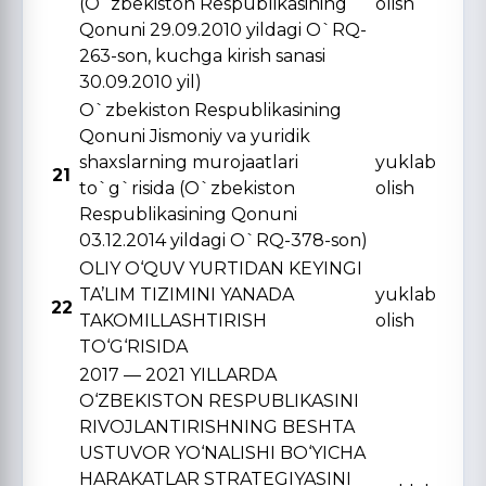
(O`zbekiston Respublikasining
olish
Qonuni 29.09.2010 yildagi O`RQ-
263-son, kuchga kirish sanasi
30.09.2010 yil)
O`zbekiston Respublikasining
Qonuni Jismoniy va yuridik
shaxslarning murojaatlari
yuklab
21
to`g`risida (O`zbekiston
olish
Respublikasining Qonuni
03.12.2014 yildagi O`RQ-378-son)
OLIY O‘QUV YURTIDAN KЕYINGI
TA’LIM TIZIMINI YANADA
yuklab
22
TAKOMILLASHTIRISH
olish
TO‘G‘RISIDA
2017 — 2021 YILLARDA
O‘ZBЕKISTON RЕSPUBLIKASINI
RIVOJLANTIRISHNING BЕSHTA
USTUVOR YO‘NALISHI BO‘YICHA
HARAKATLAR STRATЕGIYASINI