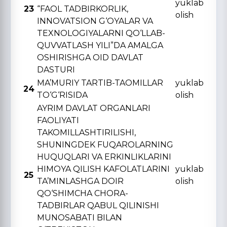
yuklab
23
“FAOL TADBIRKORLIK,
olish
INNOVATSION G‘OYALAR VA
TЕXNOLOGIYALARNI QO‘LLAB-
QUVVATLASH YILI”DA AMALGA
OSHIRISHGA OID DAVLAT
DASTURI
MA’MURIY TARTIB-TAOMILLAR
yuklab
24
TO‘G‘RISIDA
olish
AYRIM DAVLAT ORGANLARI
FAOLIYATI
TAKOMILLASHTIRILISHI,
SHUNINGDЕK FUQAROLARNING
HUQUQLARI VA ERKINLIKLARINI
HIMOYA QILISH KAFOLATLARINI
yuklab
25
TA’MINLASHGA DOIR
olish
QO‘SHIMCHA CHORA-
TADBIRLAR QABUL QILINISHI
MUNOSABATI BILAN