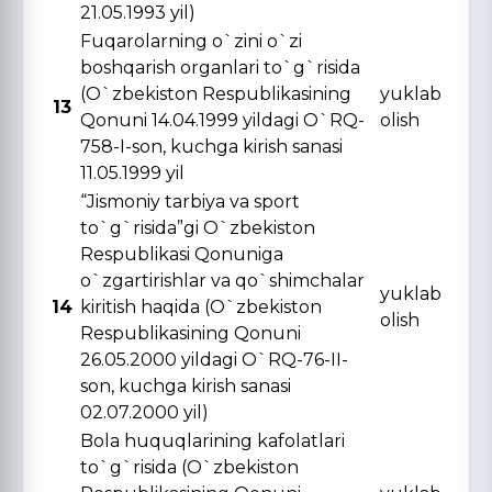
21.05.1993 yil)
Fuqarolarning o`zini o`zi
boshqarish organlari to`g`risida
(O`zbekiston Respublikasining
yuklab
13
Qonuni 14.04.1999 yildagi O`RQ-
olish
758-I-son, kuchga kirish sanasi
11.05.1999 yil
“Jismoniy tarbiya va sport
to`g`risida”gi O`zbekiston
Respublikasi Qonuniga
o`zgartirishlar va qo`shimchalar
yuklab
14
kiritish haqida (O`zbekiston
olish
Respublikasining Qonuni
26.05.2000 yildagi O`RQ-76-II-
son, kuchga kirish sanasi
02.07.2000 yil)
Bola huquqlarining kafolatlari
to`g`risida (O`zbekiston