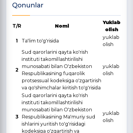
Qonunlar
Yuklab
T/R
Nomi
olish
yuklab
1
Ta'lim to'g'risida
olish
Sud qarorlarini qayta ko'rish
instituti takomillashtirilishi
munosabati bilan O'zbekiston
yuklab
2
Respublikasining fuqarolik
olish
protsessual kodeksiga o'zgartirish
va qo'shimchalar kiritish to'g'risida
Sud qarorlarini qayta ko'rish
instituti takomillashtirilishi
munosabati bilan O'zbekiston
yuklab
3
Respublikasining Ma'muriy sud
olish
ishlarini yuritish to'g'risidagi
kodeksiga o'zgartirish va