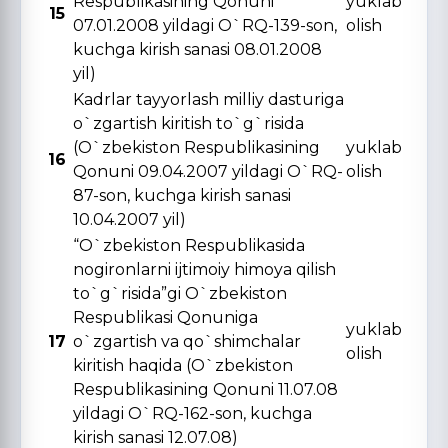
Respublikasining Qonuni
yuklab
15
07.01.2008 yildagi O`RQ-139-son,
olish
kuchga kirish sanasi 08.01.2008
yil)
Kadrlar tayyorlash milliy dasturiga
o`zgartish kiritish to`g`risida
(O`zbekiston Respublikasining
yuklab
16
Qonuni 09.04.2007 yildagi O`RQ-
olish
87-son, kuchga kirish sanasi
10.04.2007 yil)
“O`zbekiston Respublikasida
nogironlarni ijtimoiy himoya qilish
to`g`risida”gi O`zbekiston
Respublikasi Qonuniga
yuklab
17
o`zgartish va qo`shimchalar
olish
kiritish haqida (O`zbekiston
Respublikasining Qonuni 11.07.08
yildagi O`RQ-162-son, kuchga
kirish sanasi 12.07.08)