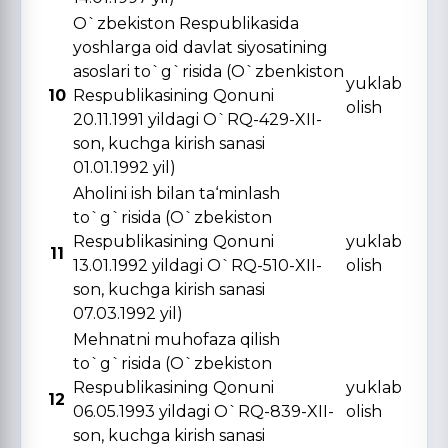
O`zbekiston Respublikasida
yoshlarga oid davlat siyosatining
asoslari to`g`risida (O`zbenkiston
yuklab
10
Respublikasining Qonuni
olish
20.11.1991 yildagi O`RQ-429-XII-
son, kuchga kirish sanasi
01.01.1992 yil)
Aholini ish bilan ta‘minlash
to`g`risida (O`zbekiston
Respublikasining Qonuni
yuklab
11
13.01.1992 yildagi O`RQ-510-XII-
olish
son, kuchga kirish sanasi
07.03.1992 yil)
Mehnatni muhofaza qilish
to`g`risida (O`zbekiston
Respublikasining Qonuni
yuklab
12
06.05.1993 yildagi O`RQ-839-XII-
olish
son, kuchga kirish sanasi