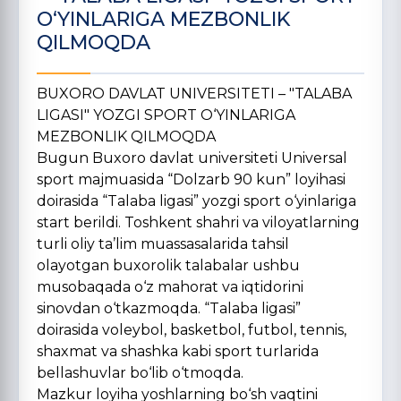
O‘YINLARIGA MEZBONLIK
QILMOQDA
BUXORO DAVLAT UNIVERSITETI – "TALABA
LIGASI" YOZGI SPORT O‘YINLARIGA
MEZBONLIK QILMOQDA
Bugun Buxoro davlat universiteti Universal
sport majmuasida “Dolzarb 90 kun” loyihasi
doirasida “Talaba ligasi” yozgi sport o‘yinlariga
start berildi. Toshkent shahri va viloyatlarning
turli oliy ta’lim muassasalarida tahsil
olayotgan buxorolik talabalar ushbu
musobaqada o‘z mahorat va iqtidorini
sinovdan o‘tkazmoqda. “Talaba ligasi”
doirasida voleybol, basketbol, futbol, tennis,
shaxmat va shashka kabi sport turlarida
bellashuvlar bo‘lib o‘tmoqda.
Mazkur loyiha yoshlarning bo‘sh vaqtini