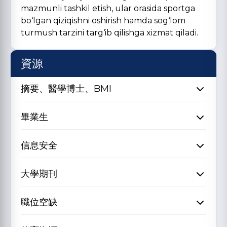
mazmunli tashkil etish, ular orasida sportga
bo‘lgan qiziqishni oshirish hamda sog‘lom
turmush tarzini targ‘ib qilishga xizmat qiladi.
資源
摘要、醫學博士、BMI
畢業生
信息安全
大學期刊
職位空缺