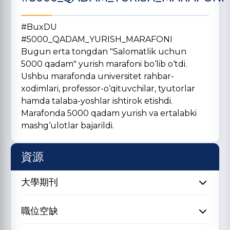
#BuxDU
#5000_QADAM_YURISH_MARAFONI
Bugun erta tongdan "Salomatlik uchun
5000 qadam" yurish marafoni bo‘lib o‘tdi.
Ushbu marafonda universitet rahbar-
xodimlari, professor-o‘qituvchilar, tyutorlar
hamda talaba-yoshlar ishtirok etishdi.
Marafonda 5000 qadam yurish va ertalabki
mashg‘ulotlar bajarildi.
資源
大學期刊
職位空缺