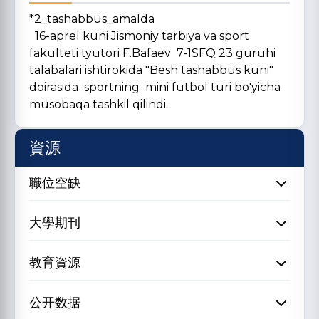
*2_tashabbus_amalda
16-aprel kuni Jismoniy tarbiya va sport
fakulteti tyutori F.Bafaev 7-1SFQ 23 guruhi
talabalari ishtirokida "Besh tashabbus kuni"
doirasida sportning mini futbol turi bo'yicha
musobaqa tashkil qilindi.
資源
職位空缺
大學期刊
教育資源
公开数据