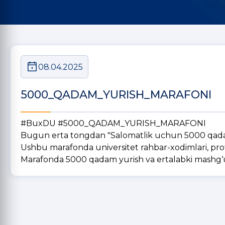
08.04.2025
5000_QADAM_YURISH_MARAFONI
#BuxDU #5000_QADAM_YURISH_MARAFONI
Bugun erta tongdan "Salomatlik uchun 5000 qadam"
Ushbu marafonda universitet rahbar-xodimlari, profe
Marafonda 5000 qadam yurish va ertalabki mashg‘ulo