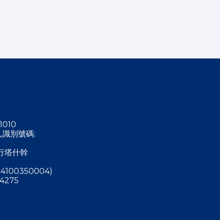
1010
稅人識別號碼:
行塔什幹
4100350004)
4275