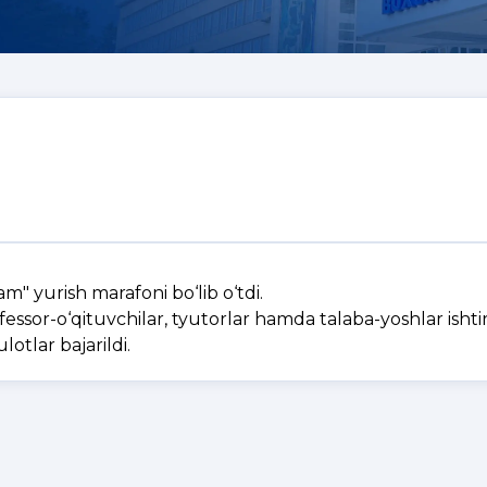
 yurish marafoni bo‘lib o‘tdi.
ssor-o‘qituvchilar, tyutorlar hamda talaba-yoshlar ishtir
tlar bajarildi.