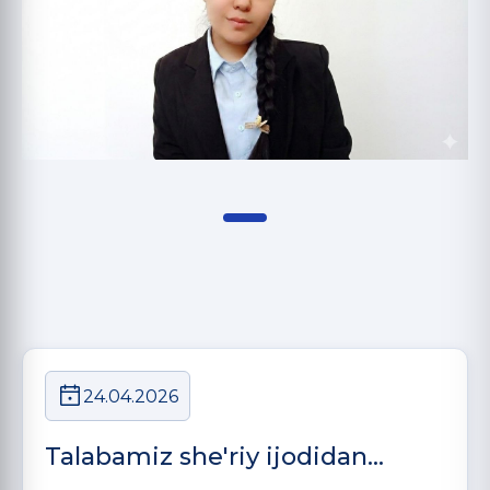
24.04.2026
Talabamiz she'riy ijodidan...