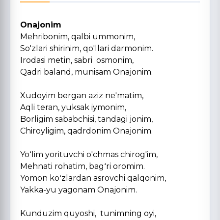
Onajonim
Mehribonim, qalbi ummonim,
So'zlari shirinim, qo'llari darmonim.
Irodasi metin, sabri osmonim,
Qadri baland, munisam Onajonim.
Xudoyim bergan aziz ne'matim,
Aqli teran, yuksak iymonim,
Borligim sababchisi, tandagi jonim,
Chiroyligim, qadrdonim Onajonim.
Yoʻlim yorituvchi o'chmas chirog'im,
Mehnati rohatim, bagʻri oromim.
Yomon koʻzlardan asrovchi qalqonim,
Yakka-yu yagonam Onajonim.
Kunduzim quyoshi, tunimning oyi,