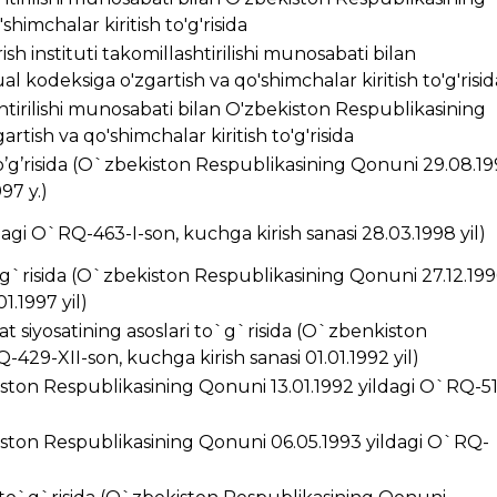
himchalar kiritish to'g'risida
ish instituti takomillashtirilishi munosabati bilan
 kodeksiga o'zgartish va qo'shimchalar kiritish to'g'risid
ashtirilishi munosabati bilan O'zbekiston Respublikasining
rtish va qo'shimchalar kiritish to'g'risida
’g’risida (O`zbekiston Respublikasining Qonuni 29.08.1
97 y.)
ldagi O`RQ-463-I-son, kuchga kirish sanasi 28.03.1998 yil)
g`risida (O`zbekiston Respublikasining Qonuni 27.12.199
1.1997 yil)
t siyosatining asoslari to`g`risida (O`zbenkiston
429-XII-son, kuchga kirish sanasi 01.01.1992 yil)
kiston Respublikasining Qonuni 13.01.1992 yildagi O`RQ-5
ston Respublikasining Qonuni 06.05.1993 yildagi O`RQ-