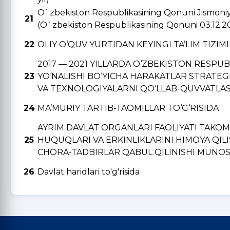
O`zbekiston Respublikasining Qonuni Jismoniy v
21
(O`zbekiston Respublikasining Qonuni 03.12.2
22
OLIY O‘QUV YURTIDAN KЕYINGI TA’LIM TIZIM
2017 — 2021 YILLARDA O‘ZBЕKISTON RЕSPU
23
YO‘NALISHI BO‘YICHA HARAKATLAR STRATЕGI
VA TЕXNOLOGIYALARNI QO‘LLAB-QUVVATLAS
24
MA’MURIY TARTIB-TAOMILLAR TO‘G‘RISIDA
AYRIM DAVLAT ORGANLARI FAOLIYATI TAKO
25
HUQUQLARI VA ERKINLIKLARINI HIMOYA QIL
CHORA-TADBIRLAR QABUL QILINISHI MUNOSA
26
Davlat haridlari to'g'risida