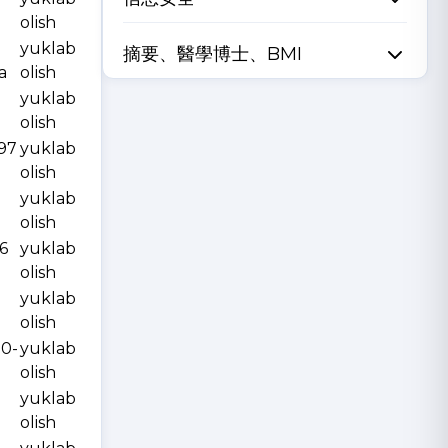
olish
yuklab
摘要、醫學博士、BMI
a
olish
yuklab
olish
997
yuklab
olish
yuklab
olish
6
yuklab
olish
yuklab
olish
10-
yuklab
olish
yuklab
olish