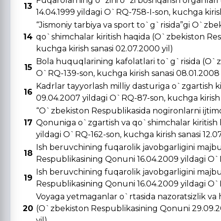
Fuqarolarning o`zini o`zi boshqarish organlar
13
14.04.1999 yildagi O`RQ-758-I-son, kuchga kirish 
“Jismoniy tarbiya va sport to`g`risida”gi O`zbe
14
qo`shimchalar kiritish haqida (O`zbekiston Re
kuchga kirish sanasi 02.07.2000 yil)
Bola huquqlarining kafolatlari to`g`risida (O`
15
O`RQ-139-son, kuchga kirish sanasi 08.01.2008 
Kadrlar tayyorlash milliy dasturiga o`zgartish 
16
09.04.2007 yildagi O`RQ-87-son, kuchga kirish s
“O`zbekiston Respublikasida nogironlarni ijtimo
17
Qonuniga o`zgartish va qo`shimchalar kiritish
yildagi O`RQ-162-son, kuchga kirish sanasi 12.0
Ish beruvchining fuqarolik javobgarligini majbu
18
Respublikasining Qonuni 16.04.2009 yildagi O`R
Ish beruvchining fuqarolik javobgarligini majbu
19
Respublikasining Qonuni 16.04.2009 yildagi O`R
Voyaga yetmaganlar o`rtasida nazoratsizlik va 
20
(O`zbekiston Respublikasining Qonuni 29.09.20
yil)