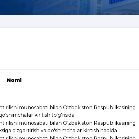
Nomi
ashtirilishi munosabati bilan O'zbekiston Respublikasining
'shimchalar kiritish to'g'risida
ashtirilishi munosabati bilan O'zbekiston Respublikasining
ksiga o'zgartirish va qo'shimchalar kiritish haqida
ashtirilishi munosabati bilan O'zbekiston Respublikasining