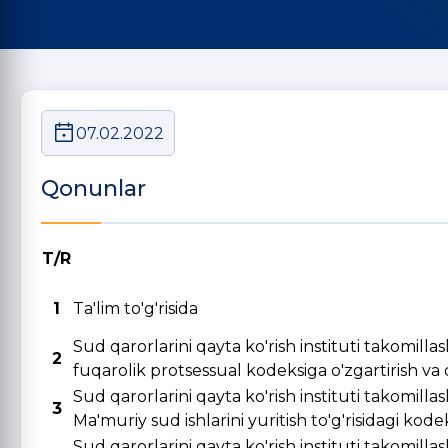
07.02.2022
Qonunlar
T/R
1
Ta'lim to'g'risida
Sud qarorlarini qayta ko'rish instituti takomill
2
fuqarolik protsessual kodeksiga o'zgartirish va qo
Sud qarorlarini qayta ko'rish instituti takomill
3
Ma'muriy sud ishlarini yuritish to'g'risidagi kode
Sud qarorlarini qayta ko'rish instituti takomill