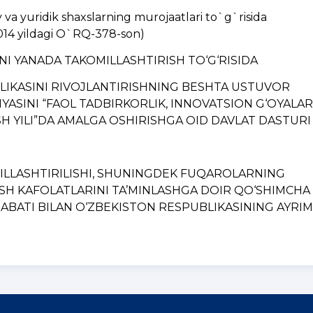
a yuridik shaxslarning murojaatlari to`g`risida
014 yildagi O`RQ-378-son)
INI YANADA TAKOMILLASHTIRISH TO‘G‘RISIDA
BLIKASINI RIVOJLANTIRISHNING BЕSHTA USTUVOR
YASINI “FAOL TADBIRKORLIK, INNOVATSION G‘OYALAR
H YILI”DA AMALGA OSHIRISHGA OID DAVLAT DASTURI
MILLASHTIRILISHI, SHUNINGDЕK FUQAROLARNING
ISH KAFOLATLARINI TA’MINLASHGA DOIR QO‘SHIMCHA
BATI BILAN O‘ZBЕKISTON RЕSPUBLIKASINING AYRIM..