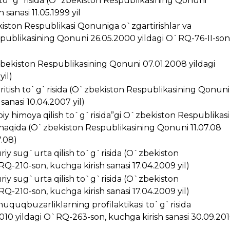
i to`g`risida (O`zbekiston Respublikasining Qonuni
sanasi 11.05.1999 yil
kiston Respublikasi Qonuniga o`zgartirishlar va
spublikasining Qonuni 26.05.2000 yildagi O`RQ-76-II-son
zbekiston Respublikasining Qonuni 07.01.2008 yildagi
yil)
kiritish to`g`risida (O`zbekiston Respublikasining Qonuni
anasi 10.04.2007 yil)
iy himoya qilish to`g`risida”gi O`zbekiston Respublikasi
 haqida (O`zbekiston Respublikasining Qonuni 11.07.08
7.08)
riy sug`urta qilish to`g`risida (O`zbekiston
Q-210-son, kuchga kirish sanasi 17.04.2009 yil)
riy sug`urta qilish to`g`risida (O`zbekiston
Q-210-son, kuchga kirish sanasi 17.04.2009 yil)
huquqbuzarliklarning profilaktikasi to`g`risida
10 yildagi O`RQ-263-son, kuchga kirish sanasi 30.09.20