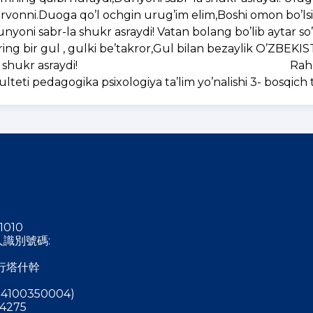
arvonni.Duoga qo’l ochgin urug’im elim,Boshi omon bo’lsi
yoni sabr-la shukr asraydi! Vatan bolang bo’lib aytar so
ng bir gul , gulki be’takror,Gul bilan bezaylik O’ZBEK
di,Dunyoni sabr-la shukr asraydi! Rahm
teti pedagogika psixologiya ta’lim yo’nalishi 3- bosqich 
1010
稅人識別號碼:
行塔什幹
4100350004)
4275