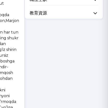
ut
教育資源
oqda
mon,Marjon
an har tun
shukr
dan
iz shirin
ursiz
m boshga
mdir-
lamqosh
llohdan
kni
unyoni
ko’rmoqda
 yo’lga