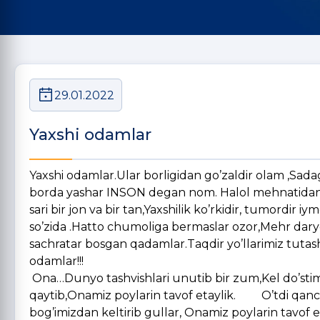
29.01.2022
Yaxshi odamlar
Yaxshi odamlar.Ular borligidan go’zaldir olam ,Sad
borda yashar INSON degan nom. Halol mehnatidan
sari bir jon va bir tan,Yaxshilik ko’rkidir, tumordi
so’zida .Hatto chumoliga bermaslar ozor,Mehr daryo
sachratar bosgan qadamlar.Taqdir yo’llarimiz tutas
odamlar!!! Ra
Ona…Dunyo tashvishlari unutib bir zum,Kel do’stim 
qaytib,Onamiz poylarin tavof etaylik. O’tdi qancha 
bog’imizdan keltirib gullar, Onamiz poylarin tavof e