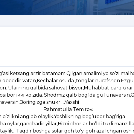
ag’asi ketsang arzir batamom.Qilgan amalimi yo so’zi mal
 oboddir vatan,Kechalar osuda ,tonglar nurafshon.Ezg
r iymon. Ularning qalbida sahovat bisyor,Muhabbat barq ura
si bor ikki ko’zida. Shodmiz qalb bog’ida gul unaversin
haversin,Boringizga shukr …Yaxshi
hmatulla Temiro
o’zlikni anglab olaylik.Yoshlikning beg’ubor bag’riga
oylar,qanchadir yillar,Bizni chorlar bo’ldi turli manzill
taylik. Taqdir boshga solar goh to’y, goh aza,Ichgan oshi