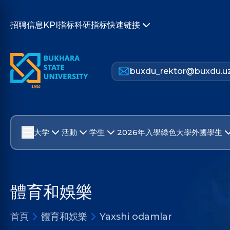
招聘信息
KPI指标
科研指标
快速链接
buxdu_rektor@buxdu.u
大学
活動
学生
2026年入學
綠色大學
外國學生
體育和娛樂
首頁
體育和娛樂
Yaxshi odamlar