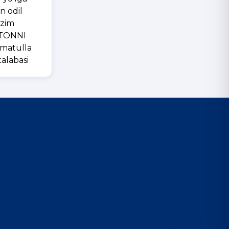
n odil
’zim
ISTONNI
atulla
talabasi