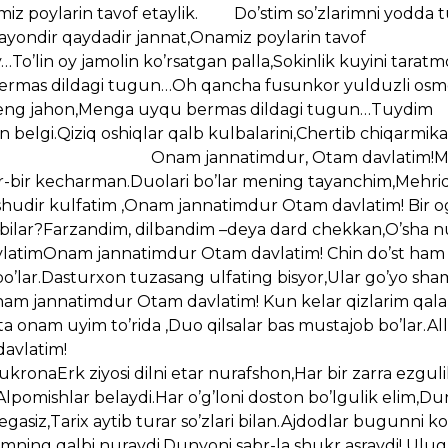
iz poylarin tavof etaylik. Do’stim so’zlarimni yodda t
yondir qaydadir jannat,Onamiz poylarin tavof
 ko’rsatgan palla,Sokinlik kuyini taratm
bermas dildagi tugun…Oh qancha fusunkor yulduzli os
o keng jahon,Menga uyqu bermas dildagi tugun…Tuydim
n belgi.Qiziq oshiqlar qalb kulbalarini,Chertib chiqarmik
imdur, Otam davlatim!Ming 
r-bir kecharman.Duolari bo’lar mening tayanchim,Mehri
dir kulfatim ,Onam jannatimdur Otam davlatim! Bir og’
m bilar?Farzandim, dilbandim –deya dard chekkan,O’sha n
avlatimOnam jannatimdur Otam davlatim! Chin do’st ha
bo’lar.Dasturxon tuzasang ulfating bisyor,Ular go’yo sha
Onam jannatimdur Otam davlatim! Kun kelar qizlarim qa
ta onam uyim to’rida ,Duo qilsalar bas mustajob bo’lar.A
m jannatimdur Otam davlatim!
dilni etar nurafshon,Har bir zarra ezguli
Alpomishlar belaydi.Har o’g’loni doston bo’lgulik elim,D
egasiz,Tarix aytib turar so’zlari bilan.Ajdodlar bugunni 
kimning qalbi nuraydi,Dunyoni sabr-la shukr asraydi! Ulug’