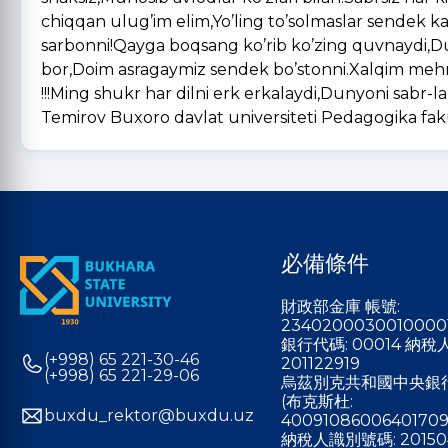
chiqqan ulug’im elim,Yo’ling to’solmaslar sendek k
sarbonni!Qayga boqsang ko’rib ko’zing quvnaydi,Dun
bor,Doim asragaymiz sendek bo’stonni.Xalqim mehri
!!!Ming shukr har dilni erk erkalay
Temirov Buxoro davlat universiteti Pedagogika fakul
必備條件
財政部金庫 帳號:
2340200030010000
銀行代碼: 00014 納
(+998) 65 221-30-46
201122919
(+998) 65 221-29-06
烏茲別克共和國中央銀
(布克斯杜:
buxdu_rektor@buxdu.uz
40091086006401709
納稅人識別號碼: 20150