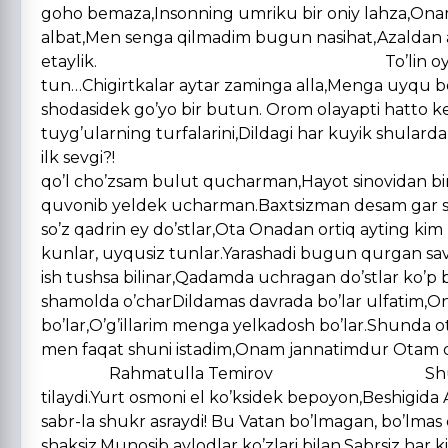
goho bemaza,Insonning umriku bir oniy lahza,Onam
albat,Men senga qilmadim bugun nasihat,Azaldan a
etaylik. To’lin oy…To’lin oy jamolin
tun…Chigirtkalar aytar zaminga alla,Menga uyqu 
shodasidek go’yo bir butun. Orom olayapti hatt
tuyg’ularning turfalarini,Dildagi har kuyik shularda
ilk sevgi?! Onam jannat
qo’l cho’zsam bulut qucharman,Hayot sinovidan bi
quvonib yeldek ucharman.Baxtsizman desam gar shu
so’z qadrin ey do’stlar,Ota Onadan ortiq ayting ki
kunlar, uyqusiz tunlar.Yarashadi bugun qurgan s
ish tushsa bilinar,Qadamda uchragan do’stlar ko’p 
shamolda o’charDildamas davrada bo’lar ulfatim,
bo’lar,O’g’illarim menga yelkadosh bo’lar.Shunda o
men faqat shuni istadim,Ona
Rahmatulla Temirov ShukronaErk ziyosi 
tilaydi.Yurt osmoni el ko’ksidek bepoyon,Beshigida 
sabr-la shukr asraydi! Bu Vatan bo’lmagan, bo’lmas 
shaksiz,Munosib avlodlar ko’zlari bilan.Sabrsiz har 