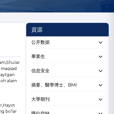
資源
公开数据
畢業生
ham,Shular
u maqsad
信息安全
r aytgan
,Goh alam
摘要、醫學博士、BMI
v.
大學期刊
ar,Hayot
ng bo’lar
職位空缺