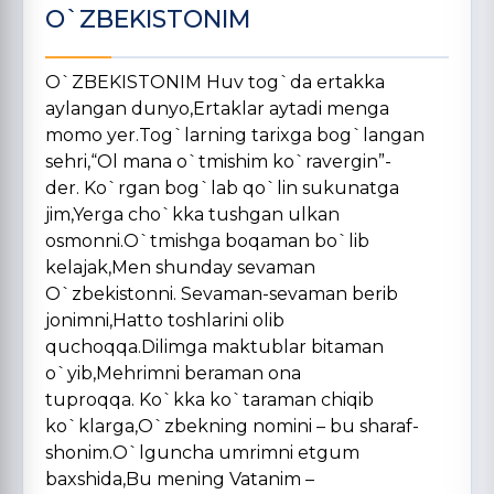
O`ZBEKISTONIM
O`ZBEKISTONIM Huv tog`da ertakka
aylangan dunyo,Ertaklar aytadi menga
momo yer.Tog`larning tarixga bog`langan
sehri,“Ol mana o`tmishim ko`ravergin”-
der. Ko`rgan bog`lab qo`lin sukunatga
jim,Yerga cho`kka tushgan ulkan
osmonni.O`tmishga boqaman bo`lib
kelajak,Men shunday sevaman
O`zbekistonni. Sevaman-sevaman berib
jonimni,Hatto toshlarini olib
quchoqqa.Dilimga maktublar bitaman
o`yib,Mehrimni beraman ona
tuproqqa. Ko`kka ko`taraman chiqib
ko`klarga,O`zbekning nomini – bu sharaf-
shonim.O`lguncha umrimni etgum
baxshida,Bu mening Vatanim –