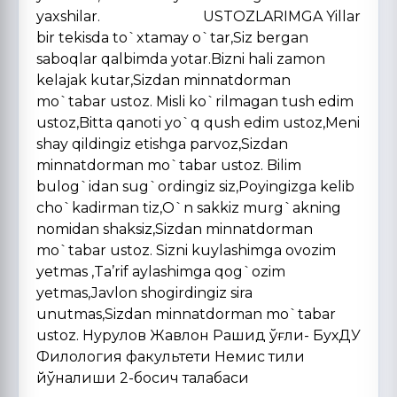
yaxshilar. USTOZLARIMGA Yillar
bir tekisda to`xtamay o`tar,Siz bergan
saboqlar qalbimda yotar.Bizni hali zamon
kelajak kutar,Sizdan minnatdorman
mo`tabar ustoz. Misli ko`rilmagan tush edim
ustoz,Bitta qanoti yo`q qush edim ustoz,Meni
shay qildingiz etishga parvoz,Sizdan
minnatdorman mo`tabar ustoz. Bilim
bulog`idan sug`ordingiz siz,Poyingizga kelib
cho`kadirman tiz,O`n sakkiz murg`akning
nomidan shaksiz,Sizdan minnatdorman
mo`tabar ustoz. Sizni kuylashimga ovozim
yetmas ,Ta’rif aylashimga qog`ozim
yetmas,Javlon shogirdingiz sira
unutmas,Sizdan minnatdorman mo`tabar
ustoz. Нурқулов Жавлон Рашид ўғли- БухДУ
Филология факультети Немис тили
йўналиши 2-босқич талабаси