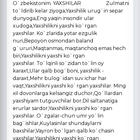
O`zbekistonim. YAXSHILAR Zulmatni
to`ldirib kelar ziyoga,Yaxshilik urug`in separ
dunyoga,Eng yaqin insondir ular
xudoga,Yaxshilikni yaxshi ko`rgan
yaxshilar. Ko`zlarida yotar ezgulik
nuri,Bepoyon osmondan baland
g`ururi,Maqtanmas, maqtanchoq emas hech
biri,Yaxshilikni yaxshi ko`rgan
yaxshilar. To`lqinli so`zidan to`lin oy
karaxt,Ular qalb bog`boni, yaxshilik -
daraxt,Mehr bulog`idan suv ichar har
vaqt,Yaxshilikni yaxshi ko`rgan yaxshilar. Ming
xil dovonlarga kelsangiz duchor,Qo`llardan
yaxshiyam tutguvchilar bor.Dil saltanatiga
erurlar sardor,Yaxshilikni yaxshi ko`rgan
yaxshilar. O`zgalar-chun umr yo`lin
bag`ishlar,Kuylasinlar shundaylarni
baxshilar,Vayron bo`lgan qalb ko`chasin
yaxshilar,Yaxshilikni yaxshi ko`rgan