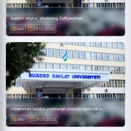
Baxtim shul-o`zbekning Zulfiyasiman
29.01.2022
441
Universitet talaba-yoshlarlari orasida narkotik v…
29.01.2022
360