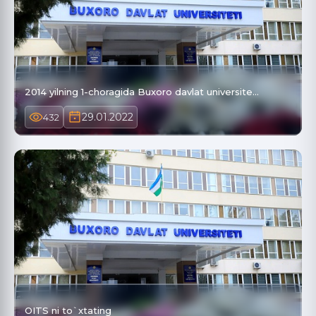
2014 yilning 1-choragida Buxoro davlat universite…
29.01.2022
432
OITS ni to`xtating