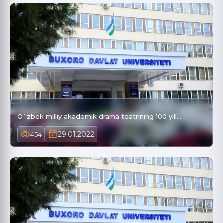
O`zbek milliy akademik drama teatrining 100 yill…
29.01.2022
454