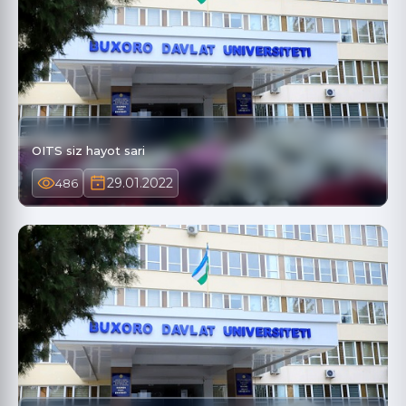
OITS siz hayot sari
29.01.2022
486