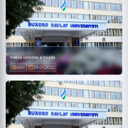
Keksa ustozlar e’zozda
29.01.2022
430