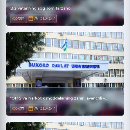
Biz vatanning sog`lom farzandi
29.01.2022
392
“OITS va Narkotik moddalarning zarari, ayanchli v…
29.01.2022
437