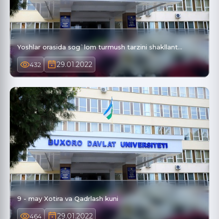
Yoshlar orasida sog`lom turmush tarzini shakllant…
29.01.2022
432
9 - may Xotira va Qadrlash kuni
29.01.2022
464