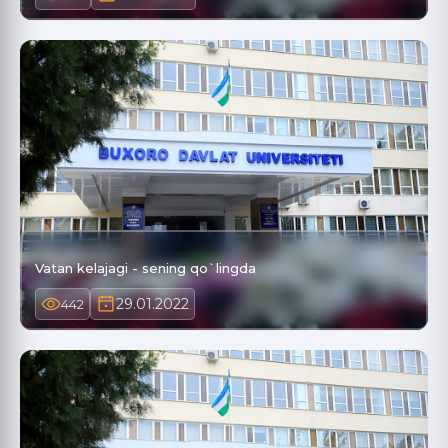
Vatan kelajagi - sening qo`lingda
29.01.2022
442