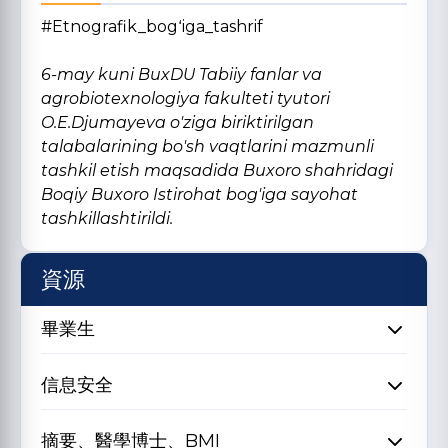
#Etnografik_bogʻiga_tashrif
6-may kuni BuxDU Tabiiy fanlar va
agrobiotexnologiya fakulteti tyutori
O.E.Djumayeva o'ziga biriktirilgan
talabalarining bo'sh vaqtlarini mazmunli
tashkil etish maqsadida Buxoro shahridagi
Boqiy Buxoro Istirohat bog'iga sayohat
tashkillashtirildi.
資源
畢業生
信息安全
摘要、醫學博士、BMI