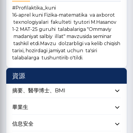
#Profilaktika_kuni
16-aprel kuni Fizika-matematika va axborot
texnologiyalari fakulteti tyutori M.Hasanov
1-2 MAT-25 guruhi talabalariga "Ommaviy
madaniyat salbiy illat" mavzusida seminar
tashkil etdi.Mavzu dolzarbligi va kelib chiqish
tarixi, hozirdagi jamiyat uchun ta'siri
talabalarga tushuntirib o'tildi.
資源
摘要、醫學博士、BMI
畢業生
信息安全