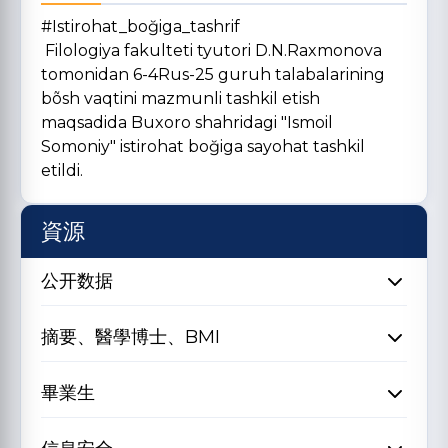
#Istirohat_boğiga_tashrif
Filologiya fakulteti tyutori D.N.Raxmonova
tomonidan 6-4Rus-25 guruh talabalarining
bõsh vaqtini mazmunli tashkil etish
maqsadida Buxoro shahridagi "Ismoil
Somoniy" istirohat boğiga sayohat tashkil
etildi.
資源
公开数据
摘要、醫學博士、BMI
畢業生