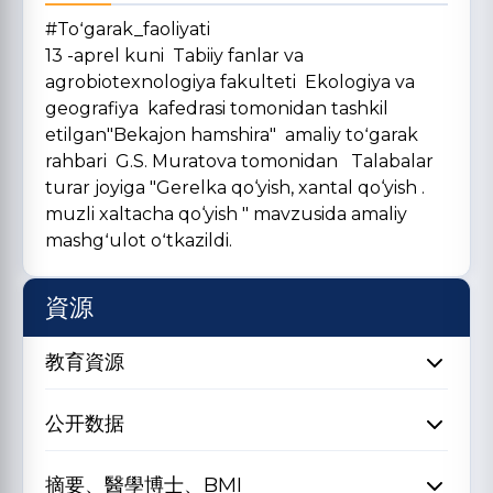
#Toʻgarak_faoliyati
13 -aprel kuni Tabiiy fanlar va
agrobiotexnologiya fakulteti Ekologiya va
geografiya kafedrasi tomonidan tashkil
etilgan"Bekajon hamshira" amaliy toʻgarak
rahbari G.S. Muratova tomonidan Talabalar
turar joyiga "Gerelka qo‘yish, xantal qo‘yish .
muzli xaltacha qo‘yish " mavzusida amaliy
mashgʻulot oʻtkazildi.
資源
教育資源
公开数据
摘要、醫學博士、BMI