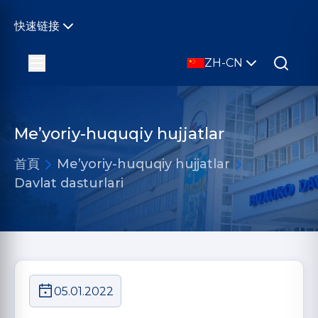
快速链接
ZH-CN
Me’yoriy-huquqiy hujjatlar
首頁
Me’yoriy-huquqiy hujjatlar
Davlat dasturlari
05.01.2022