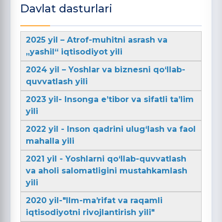
Davlat dasturlari
2025 yil – Atrof-muhitni asrash va
„yashil“ iqtisodiyot yili
2024 yil – Yoshlar va biznesni qo‘llab-
quvvatlash yili
2023 yil- Insonga e’tibor va sifatli ta’lim
yili
2022 yil - Inson qadrini ulug‘lash va faol
mahalla yili
2021 yil - Yoshlarni qo‘llab-quvvatlash
va aholi salomatligini mustahkamlash
yili
2020 yil-"Ilm-maʼrifat va raqamli
iqtisodiyotni rivojlantirish yili"