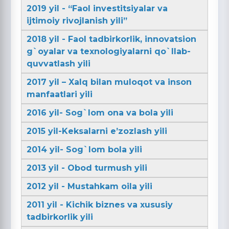
2019 yil - “Faol investitsiyalar va
ijtimoiy rivojlanish yili”
2018 yil - Faol tadbirkorlik, innovatsion
g`oyalar va texnologiyalarni qo`llab-
quvvatlash yili
2017 yil – Xalq bilan muloqot va inson
manfaatlari yili
2016 yil- Sog`lom ona va bola yili
2015 yil-Keksalarni e’zozlash yili
2014 yil- Sog`lom bola yili
2013 yil - Obod turmush yili
2012 yil - Mustahkam oila yili
2011 yil - Kichik biznes va xususiy
tadbirkorlik yili