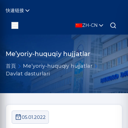
快速链接
ZH-CN
Me’yoriy-huquqiy hujjatlar
首頁
Me’yoriy-huquqiy hujjatlar
Davlat dasturlari
05.01.2022