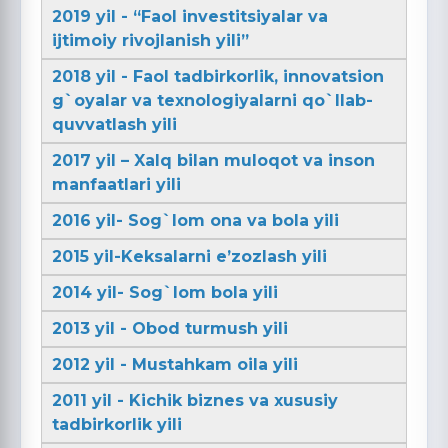
2019 yil - “Faol investitsiyalar va
ijtimoiy rivojlanish yili”
2018 yil - Faol tadbirkorlik, innovatsion
g`oyalar va texnologiyalarni qo`llab-
quvvatlash yili
2017 yil – Xalq bilan muloqot va inson
manfaatlari yili
2016 yil- Sog`lom ona va bola yili
2015 yil-Keksalarni e’zozlash yili
2014 yil- Sog`lom bola yili
2013 yil - Obod turmush yili
2012 yil - Mustahkam oila yili
2011 yil - Kichik biznes va xususiy
tadbirkorlik yili