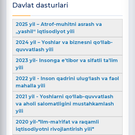
Davlat dasturlari
2025 yil – Atrof-muhitni asrash va
„yashil“ iqtisodiyot yili
2024 yil – Yoshlar va biznesni qo‘llab-
quvvatlash yili
2023 yil- Insonga e’tibor va sifatli ta’lim
yili
2022 yil - Inson qadrini ulug‘lash va faol
mahalla yili
2021 yil - Yoshlarni qo‘llab-quvvatlash
va aholi salomatligini mustahkamlash
yili
2020 yil-"Ilm-maʼrifat va raqamli
iqtisodiyotni rivojlantirish yili"