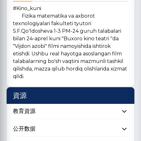
#Kino_kuni
Fizika matematika va axborot
texnologiyalari fakulteti tyutori
S.F.Qoʻldosheva 1-3 PM-24 guruh talabalari
bilan 24-aprel kuni "Buxoro kino teatri "da
"Vijdon azobi" filmi namoyishida ishtirok
etishdi. Ushbu real hayotga asoslangan film
talabalarning bo'sh vaqtini mazmunli tashkil
qilishda, mazza qilub hordiq olishlarida xizmat
qildi.
資源
教育資源
公开数据