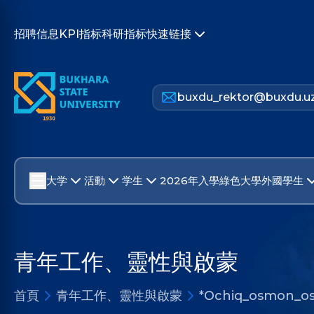
招聘信息
KPI指标
科研指标
快速链接
buxdu_rektor@buxdu.u
大学
活動
学生
2026年入學
綠色大學
外國學生
青年工作、靈性與啟蒙
首頁
青年工作、靈性與啟蒙
*Ochiq_osmon_ost