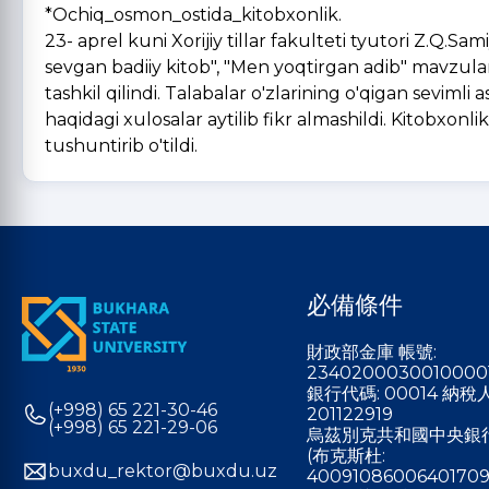
*Ochiq_osmon_ostida_kitobxonlik.
23- aprel kuni Xorijiy tillar fakulteti tyutori Z.Q.
sevgan badiiy kitob", "Men yoqtirgan adib" mavzular
tashkil qilindi. Talabalar o'zlarining o'qigan sevimli 
haqidagi xulosalar aytilib fikr almashildi. Kitobxonl
tushuntirib o'tildi.
必備條件
財政部金庫 帳號:
2340200030010000
銀行代碼: 00014 納
(+998) 65 221-30-46
201122919
(+998) 65 221-29-06
烏茲別克共和國中央銀
(布克斯杜:
buxdu_rektor@buxdu.uz
40091086006401709