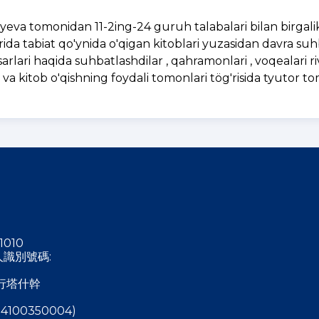
Samiyeva tomonidan 11-2ing-24 guruh talabalari bilan birga
ida tabiat qo'ynida o'qigan kitoblari yuzasidan davra suh
asarlari haqida suhbatlashdilar , qahramonlari , voqealari riv
ik va kitob o'qishning foydali tomonlari tög'risida tyutor 
1010
稅人識別號碼:
行塔什幹
4100350004)