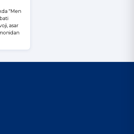
likda "Men
bati
oji, asar
tomonidan