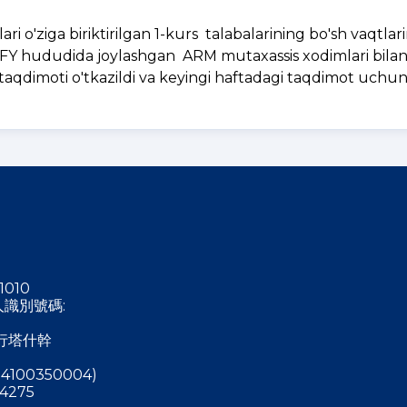
ri o'ziga biriktirilgan 1-kurs talabalarining bo'sh vaqtlari
FY hududida joylashgan ARM mutaxassis xodimlari bila
taqdimoti o'tkazildi va keyingi haftadagi taqdimot uchu
1010
稅人識別號碼:
行塔什幹
4100350004)
4275