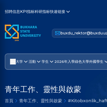
招聘信息
KPI指标
科研指标
快速链接
buxdu_rektor@buxdu.u
大学
活動
学生
2026年入學
綠色大學
外國學生
青年工作、靈性與啟蒙
首頁
青年工作、靈性與啟蒙
#Kitobxonlik_haft