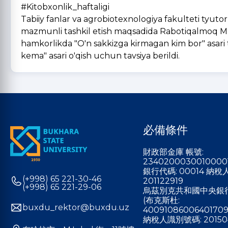
#Kitobxonlik_haftaligi
Tabiiy fanlar va agrobiotexnologiya fakulteti tyutorla
mazmunli tashkil etish maqsadida Rabotiqalmoq M
hamkorlikda "O'n sakkizga kirmagan kim bor" asari 
kema" asari o'qish uchun tavsiya berildi.
必備條件
財政部金庫 帳號:
2340200030010000
銀行代碼: 00014 納
(+998) 65 221-30-46
201122919
(+998) 65 221-29-06
烏茲別克共和國中央銀
(布克斯杜:
buxdu_rektor@buxdu.uz
40091086006401709
納稅人識別號碼: 20150