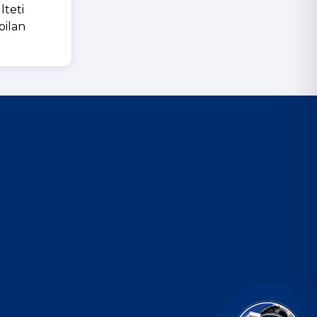
lteti
bilan