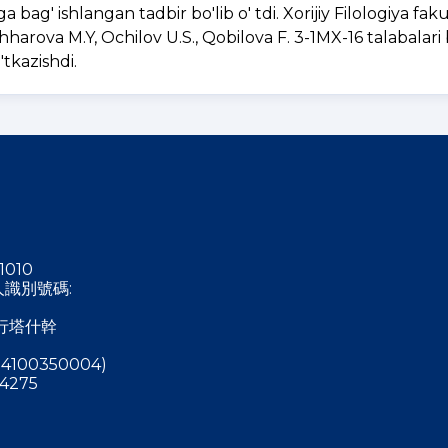
 bag' ishlangan tadbir bo'lib o' tdi. Xorijiy Filologiya faku
ahharova M.Y, Ochilov U.S., Qobilova F. 3-1MX-16 talabalari 
'tkazishdi.
1010
稅人識別號碼:
行塔什幹
4100350004)
4275