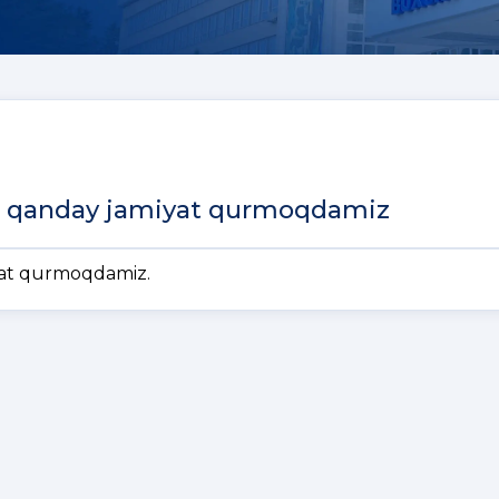
iz qanday jamiyat qurmoqdamiz
yat qurmoqdamiz.