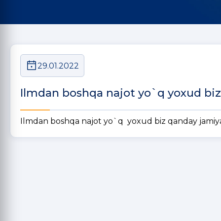
29.01.2022
Ilmdan boshqa najot yo`q yoxud b
Ilmdan boshqa najot yo`q yoxud biz qanday jami