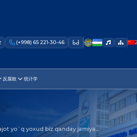
z
(+998) 65 221-30-46
反腐敗
统计学
jot yo`q yoxud biz qanday jamiya…