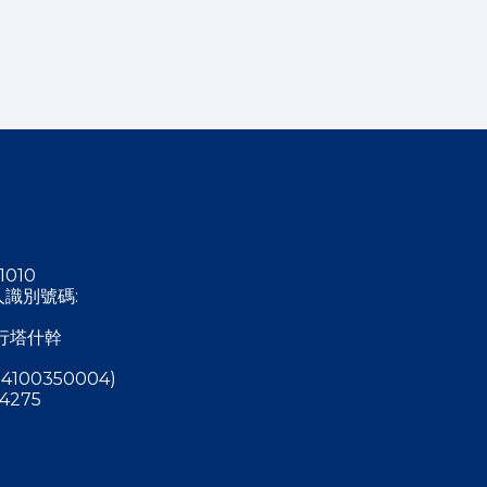
1010
稅人識別號碼:
行塔什幹
4100350004)
4275